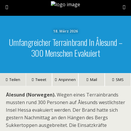
18. März 2026
Umfangreicher Terrainbrand In Ålesund –
300 Menschen Evakuiert
Teilen
Tweet
Anpinnen
Mail
SMS
Ålesund (Norwegen).
Wegen eines Terrainbrands
mussten rund 300 Personen auf Ålesunds westlichster
Insel Hessa evakuiert werden. Der Brand hatte sich
gestern Nachmittag an den Hängen des Bergs
Sukkertoppen ausgebreitet. Die Einsatzkräfte