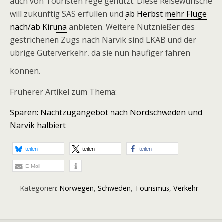
auch von Touristen rege genutzt. Diese Reisewünsche
will zukünftig SAS erfüllen und
ab Herbst mehr Flüge
nach/ab Kiruna
anbieten. Weitere Nutznießer des
gestrichenen Zugs nach Narvik sind LKAB und der
übrige Güterverkehr, da sie nun häufiger fahren
können.
Früherer Artikel zum Thema:
Sparen: Nachtzugangebot nach Nordschweden und
Narvik halbiert
teilen
teilen
teilen
E-Mail
Kategorien:
Norwegen
,
Schweden
,
Tourismus
,
Verkehr