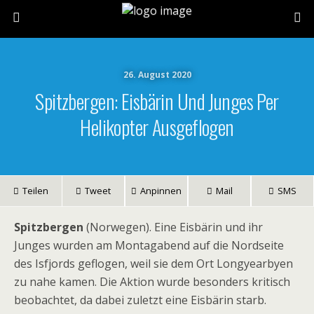
26. August 2020
Spitzbergen: Eisbärin Und Junges Per
Helikopter Ausgeflogen
Teilen
Tweet
Anpinnen
Mail
SMS
Spitzbergen
(Norwegen). Eine Eisbärin und ihr
Junges wurden am Montagabend auf die Nordseite
des Isfjords geflogen, weil sie dem Ort Longyearbyen
zu nahe kamen. Die Aktion wurde besonders kritisch
beobachtet, da dabei zuletzt eine Eisbärin starb.