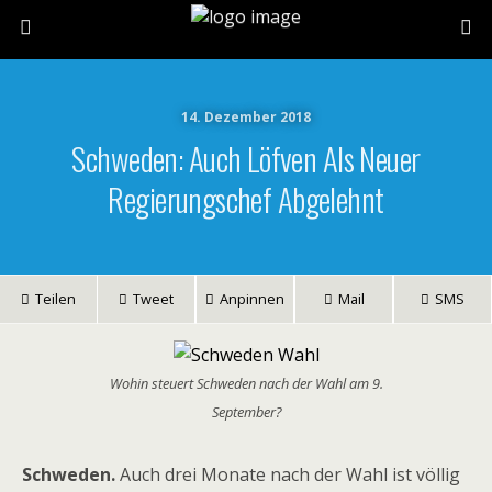
14. Dezember 2018
Schweden: Auch Löfven Als Neuer
Regierungschef Abgelehnt
Teilen
Tweet
Anpinnen
Mail
SMS
Wohin steuert Schweden nach der Wahl am 9.
September?
Schweden.
Auch drei Monate nach der Wahl ist völlig