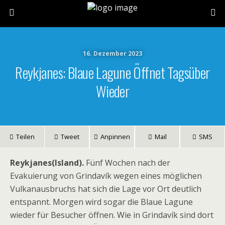
16. Dezember 2023
Reykjanes: Blaue Lagune Öffnet Tagsüber
Wieder
Teilen
Tweet
Anpinnen
Mail
SMS
Reykjanes(Island).
Fünf Wochen nach der
Evakuierung von Grindavík wegen eines möglichen
Vulkanausbruchs hat sich die Lage vor Ort deutlich
entspannt. Morgen wird sogar die Blaue Lagune
wieder für Besucher öffnen. Wie in Grindavík sind dort