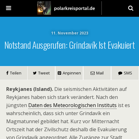
11. November 2023
Notstand Ausgerufen: Grindavík Ist Evakuiert
Teilen
Tweet
Anpinnen
Mail
SMS
Reykjanes (Island).
Die seismischen Aktivitäten auf
Reykjanes haben sich stark verändert. Nach den
jüngsten
Daten des Meteorologischen Instituts
ist es
wahrscheinlich, dass sich unter Grindavík ein
Magmatunnel gebildet hat. Kurz vor Mitternacht
Ortszeit hat der Zivilschutz deshalb die Evakuierung
von Grindavík angeordnet. Alle Zugänge zur Stadt