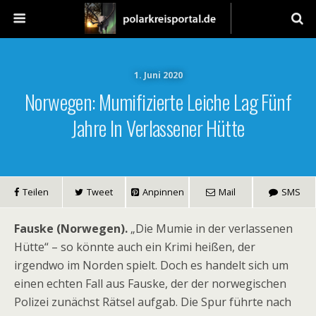
1. Juni 2020
Norwegen: Mumifizierte Leiche Lag Fünf
Jahre In Verlassener Hütte
Teilen
Tweet
Anpinnen
Mail
SMS
Fauske (Norwegen).
„Die Mumie in der verlassenen
Hütte“ – so könnte auch ein Krimi heißen, der
irgendwo im Norden spielt. Doch es handelt sich um
einen echten Fall aus Fauske, der der norwegischen
Polizei zunächst Rätsel aufgab. Die Spur führte nach