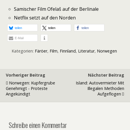
Samischer Film Ofelaš auf der Berlinale
Netflix setzt auf den Norden
teilen
teilen
teilen
E-Mail
Kategorien:
Färöer
,
Film
,
Finnland
,
Literatur
,
Norwegen
Vorheriger Beitrag
Nächster Beitrag
Norwegen: Kupfergrube
Island: Autovermieter Mit
Genehmigt - Proteste
Illegalen Methoden
Angekündigt
Aufgeflogen
Schreibe einen Kommentar