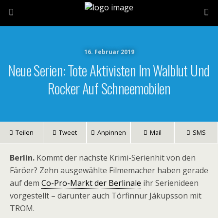
16. Februar 2019
Neue Serien: Tote Aktivisten Im Walblut Und
Rocker Auf Schneemobilen
Teilen
Tweet
Anpinnen
Mail
SMS
Berlin.
Kommt der nächste Krimi-Serienhit von den
Färöer? Zehn ausgewählte Filmemacher haben gerade
auf dem
Co-Pro-Markt der Berlinale
ihr Serienideen
vorgestellt – darunter auch Tórfinnur Jákupsson mit
TROM.