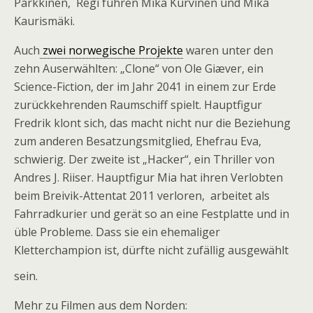
Parkkinen, Regi führen Mika Kurvinen und Mika
Kaurismäki.
Auch
zwei norwegische Projekte
waren unter den
zehn Auserwählten: „Clone“ von Ole Giæver, ein
Science-Fiction, der im Jahr 2041 in einem zur Erde
zurückkehrenden Raumschiff spielt. Hauptfigur
Fredrik klont sich, das macht nicht nur die Beziehung
zum anderen Besatzungsmitglied, Ehefrau Eva,
schwierig. Der zweite ist „Hacker“, ein Thriller von
Andres J. Riiser. Hauptfigur Mia hat ihren Verlobten
beim Breivik-Attentat 2011 verloren, arbeitet als
Fahrradkurier und gerät so an eine Festplatte und in
üble Probleme. Dass sie ein ehemaliger
Kletterchampion ist, dürfte nicht zufällig ausgewählt
sein.
Mehr zu Filmen aus dem Norden: