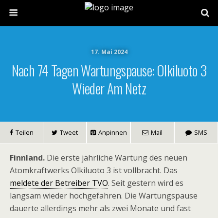
17. Mai 2024
Nach 74 Tagen Wartungspause: Olkiluoto 3
Wieder Am Netz
Teilen
Tweet
Anpinnen
Mail
SMS
Finnland.
Die erste jährliche Wartung des neuen
Atomkraftwerks Olkiluoto 3 ist vollbracht. Das
meldete der Betreiber TVO
. Seit gestern wird es
langsam wieder hochgefahren. Die Wartungspause
dauerte allerdings mehr als zwei Monate und fast