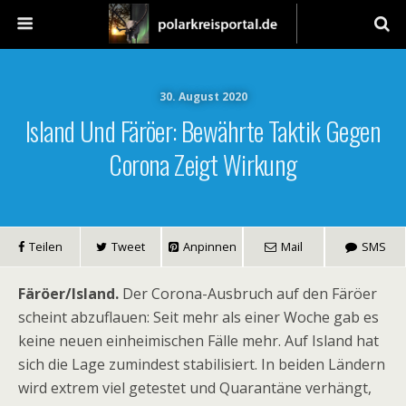
30. August 2020
Island Und Färöer: Bewährte Taktik Gegen
Corona Zeigt Wirkung
Teilen
Tweet
Anpinnen
Mail
SMS
Färöer/Island.
Der Corona-Ausbruch auf den Färöer
scheint abzuflauen: Seit mehr als einer Woche gab es
keine neuen einheimischen Fälle mehr. Auf Island hat
sich die Lage zumindest stabilisiert. In beiden Ländern
wird extrem viel getestet und Quarantäne verhängt,