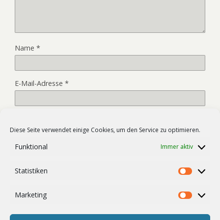
Name
*
E-Mail-Adresse
*
Website
Diese Seite verwendet einige Cookies, um den Service zu optimieren.
Funktional
Immer aktiv
Name, E-Mail-Adresse und Website in diesem Browser für
Statistiken
meinen nächsten Kommentar speichern.
Statist
Marketing
Market