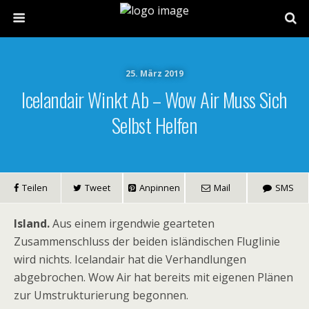
25. März 2019
Icelandair Winkt Ab – Wow Air Muss Sich
Selbst Helfen
Teilen
Tweet
Anpinnen
Mail
SMS
Island.
Aus einem irgendwie gearteten
Zusammenschluss der beiden isländischen Fluglinie
wird nichts. Icelandair hat die Verhandlungen
abgebrochen. Wow Air hat bereits mit eigenen Plänen
zur Umstrukturierung begonnen.