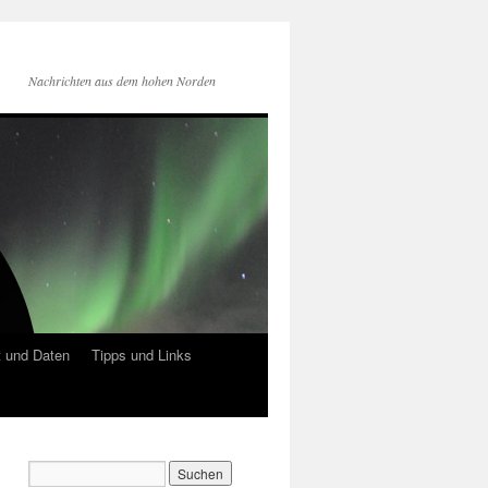
Nachrichten aus dem hohen Norden
 und Daten
Tipps und Links