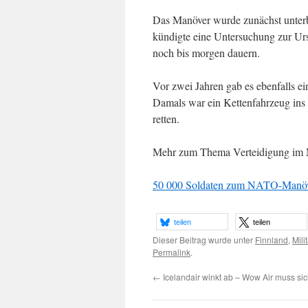
Das Manöver wurde zunächst unter
kündigte eine Untersuchung zur Urs
noch bis morgen dauern.
Vor zwei Jahren gab es ebenfalls e
Damals war ein Kettenfahrzeug ins 
retten.
Mehr zum Thema Verteidigung im 
50 000 Soldaten zum NATO-Manöve
teilen
teilen
Dieser Beitrag wurde unter
Finnland
,
Milit
Permalink
.
←
Icelandair winkt ab – Wow Air muss sic