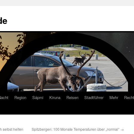
de
Nacht
Region
Sápmi
Kiruna
Reisen
Stadtführer
Mehr
Recht
h selbst helfen
Spitzbergen: 100 Monate Temperaturen über „normal“
→