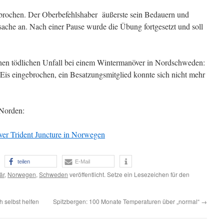
brochen. Der Oberbefehlshaber äußerste sein Bedauern und
ache an. Nach einer Pause wurde die Übung fortgesetzt und soll
inen tödlichen Unfall bei einem Wintermanöver in Nordschweden:
Eis eingebrochen, ein Besatzungsmitglied konnte sich nicht mehr
Norden:
r Trident Juncture in Norwegen
teilen
E-Mail
är
,
Norwegen
,
Schweden
veröffentlicht. Setze ein Lesezeichen für den
h selbst helfen
Spitzbergen: 100 Monate Temperaturen über „normal“
→