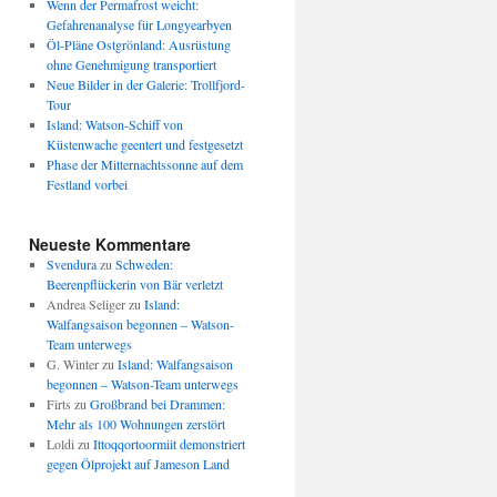
Wenn der Permafrost weicht:
Gefahrenanalyse für Longyearbyen
Öl-Pläne Ostgrönland: Ausrüstung
ohne Genehmigung transportiert
Neue Bilder in der Galerie: Trollfjord-
Tour
Island: Watson-Schiff von
Küstenwache geentert und festgesetzt
Phase der Mitternachtssonne auf dem
Festland vorbei
Neueste Kommentare
Svendura
zu
Schweden:
Beerenpflückerin von Bär verletzt
Andrea Seliger
zu
Island:
Walfangsaison begonnen – Watson-
Team unterwegs
G. Winter
zu
Island: Walfangsaison
begonnen – Watson-Team unterwegs
Firts
zu
Großbrand bei Drammen:
Mehr als 100 Wohnungen zerstört
Loldi
zu
Ittoqqortoormiit demonstriert
gegen Ölprojekt auf Jameson Land