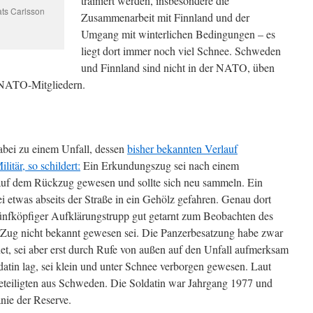
trainiert werden, insbesondere die
ats Carlsson
Zusammenarbeit mit Finnland und der
Umgang mit winterlichen Bedingungen – es
liegt dort immer noch viel Schnee. Schweden
und Finnland sind nicht in der NATO, üben
 NATO-Mitgliedern.
bei zu einem Unfall, dessen
bisher bekannten Verlauf
itär, so schildert:
Ein Erkundungszug sei nach einem
f dem Rückzug gewesen und sollte sich neu sammeln. Ein
ei etwas abseits der Straße in ein Gehölz gefahren. Genau dort
n fünfköpfiger Aufklärungstrupp gut getarnt zum Beobachten des
 Zug nicht bekannt gewesen sei. Die Panzerbesatzung habe zwar
et, sei aber erst durch Rufe von außen auf den Unfall aufmerksam
datin lag, sei klein und unter Schnee verborgen gewesen. Laut
teiligten aus Schweden. Die Soldatin war Jahrgang 1977 und
nie der Reserve.