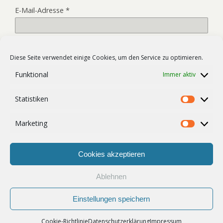
E-Mail-Adresse
*
Website
Diese Seite verwendet einige Cookies, um den Service zu optimieren.
Funktional
Immer aktiv
Name, E-Mail-Adresse und Website in diesem Browser für
Statistiken
meinen nächsten Kommentar speichern.
Statist
Marketing
Market
Cookies akzeptieren
Ablehnen
Zum Seitenanfang
Einstellungen speichern
Mobil
Desktop
Cookie-Richtlinie
Datenschutzerklärung
Impressum