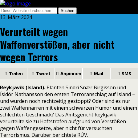
13. März 2024
Verurteilt wegen
Waffenverstößen, aber nicht
wegen Terrors
Teilen
Tweet
Anpinnen
Mail
SMS
Reykjavík (Island).
Planten Sindri Snær Birgisson und
Ísidór Nathansson den ersten Terroranschlag auf Island –
und wurden noch rechtzeitig gestoppt? Oder sind es nur
zwei Waffennarren mit einem schwarzen Humor und einem
schlechten Geschmack? Das Amtsgericht Reykjavík
verurteilte sie zu Haftstrafen aufgrund von Verstößen
gegen Waffengesetze, aber nicht für versuchten
Terrorismus. Darüber berichtete
RÚV.