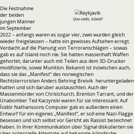
Die
Festnahme
der beiden
Quo vadis, Island?
jungen Männer
im September
2022
– anfangs waren es sogar vier, zwei wurden gleich
wieder freigelassen – hatte ein gewisses Aufsehen erregt.
Verdacht auf die Planung von Terroranschlägen – sowas
gab es auf Island noch nie. Sie hatten massenhaft Waffen
gehortet, darunter auch mit Teilen aus dem 3D-Drucker
modifizierte, sowie Munition. Bekannt ist inzwischen auch,
dass sie das
„Manifest“ des norwegischen
Rechtsterroristen Anders Behring Breivik
heruntergeladen
hatten und sich darüber austauschten. Auch der
Massenmörder von Christchurch, Brenton Tarrant, und der
Unabomber Ted Kaczynski waren für sie interessant. Auf
Ísidór Nathanssons Computer gab es außerdem einen
Entwurf für ein eigenes „Manifest“, er soll eine
Nazi-Flagge
besessen und sich selbst vor Gericht als Rassist bezeichnet
haben
. In ihrer Kommunikation über Signal diskutierten sie
über potenzielle Attentate auf bekannte isländische