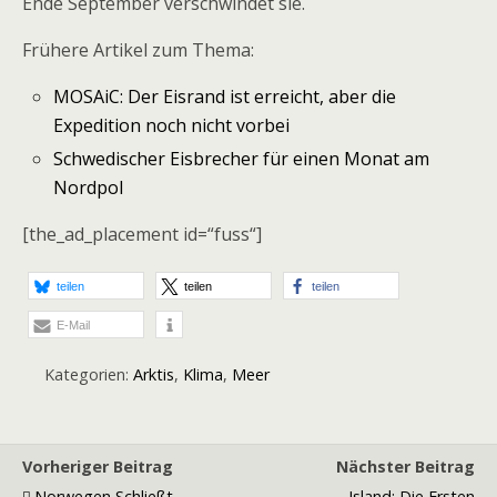
Ende September verschwindet sie.
Frühere Artikel zum Thema:
MOSAiC: Der Eisrand ist erreicht, aber die
Expedition noch nicht vorbei
Schwedischer Eisbrecher für einen Monat am
Nordpol
[the_ad_placement id=“fuss“]
teilen
teilen
teilen
E-Mail
Kategorien:
Arktis
,
Klima
,
Meer
Vorheriger Beitrag
Nächster Beitrag
Norwegen Schließt
Island: Die Ersten