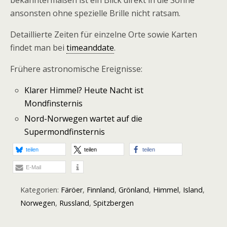
bekanntermaßen ist ein Blick direkt in die Sonne
ansonsten ohne spezielle Brille nicht ratsam.
Detaillierte Zeiten für einzelne Orte sowie Karten
findet man bei
timeanddate
.
Frühere astronomische Ereignisse:
Klarer Himmel? Heute Nacht ist
Mondfinsternis
Nord-Norwegen wartet auf die
Supermondfinsternis
teilen
teilen
teilen
E-Mail
Kategorien:
Färöer
,
Finnland
,
Grönland
,
Himmel
,
Island
,
Norwegen
,
Russland
,
Spitzbergen