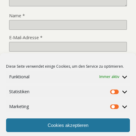
Name
*
E-Mail-Adresse
*
Website
Diese Seite verwendet einige Cookies, um den Service zu optimieren.
Funktional
Immer aktiv
Name, E-Mail-Adresse und Website in diesem Browser für
Statistiken
meinen nächsten Kommentar speichern.
Statist
Marketing
Market
Cookies akzeptieren