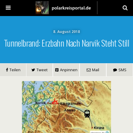
8. August 2018
Tunnelbrand: Erzbahn Nach Narvik Steht Still
Teilen
Tweet
Anpinnen
Mail
SMS