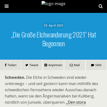
19. April 2021
„Die Große Elchwanderung 2021“ Hat
Begonnen
Teilen
Tweet
Anpinnen
Mail
SMS
Schweden.
Die Elche in Schweden sind wieder
unterwegs – und seit gestern kann man mithilfe des
schwedischen Fernsehens wieder Ausschau danach
halten, wann sie den Ångermanälven bei Kullberg,
nördlich von Junsele, überqueren.
„Den stora