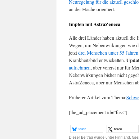
Neuregelung für die aktuell gesch
an der Fläche orientiert.
Impfen mit AstraZeneca
Alle drei Länder haben aktuell die
Wegen, um Nebenwirkungen wie die 
jetzt
drei Menschen unter 55 Jahre
Updat
Krankheitsbild entwickelten.
aufnehmen
, aber vorerst nur für Me
Nebenwirkungen bisher nicht gege
AstraZeneca, aber nur Menschen ab
Früherer Artikel zum Thema:
Schwed
[the_ad_placement id=“fuss“]
teilen
teilen
Dieser Beitrag wurde unter
Finnland
,
Gese