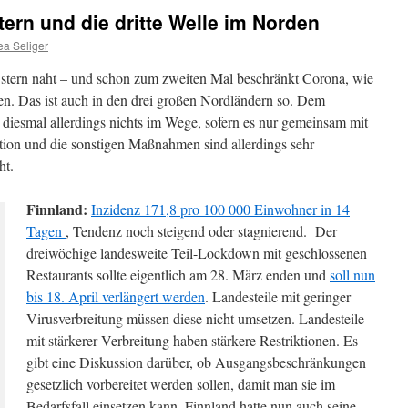
ern und die dritte Welle im Norden
ea Seliger
tern naht – und schon zum zweiten Mal beschränkt Corona, wie
nen. Das ist auch in den drei großen Nordländern so. Dem
 diesmal allerdings nichts im Wege, sofern es nur gemeinsam mit
ation und die sonstigen Maßnahmen sind allerdings sehr
ht.
Finnland:
Inzidenz
171,8
pro 100 000 Einwohner in 14
Tagen
, Tendenz noch steigend oder stagnierend. Der
dreiwöchige landesweite Teil-Lockdown mit geschlossenen
Restaurants sollte eigentlich am 28. März enden und
soll nun
bis 18. April verlängert werden
. Landesteile mit geringer
Virusverbreitung müssen diese nicht umsetzen. Landesteile
mit stärkerer Verbreitung haben stärkere Restriktionen. Es
gibt eine Diskussion darüber, ob Ausgangsbeschränkungen
gesetzlich vorbereitet werden sollen, damit man sie im
Bedarfsfall einsetzen kann. Finnland hatte nun auch seine