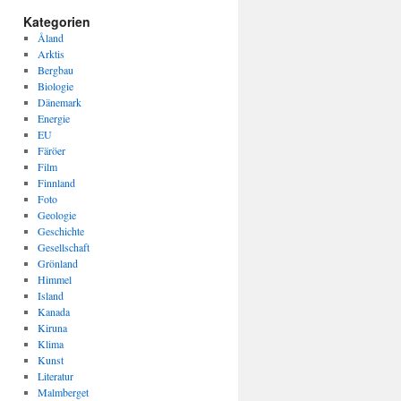
Kategorien
Åland
Arktis
Bergbau
Biologie
Dänemark
Energie
EU
Färöer
Film
Finnland
Foto
Geologie
Geschichte
Gesellschaft
Grönland
Himmel
Island
Kanada
Kiruna
Klima
Kunst
Literatur
Malmberget