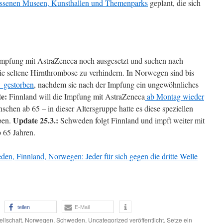
lossenen Museen, Kunsthallen und Themenparks
geplant, die sich
 Impfung mit AstraZeneca noch ausgesetzt und suchen nach
seltene Hirnthrombose zu verhindern. In Norwegen sind bis
n gestorben
, nachdem sie nach der Impfung ein ungewöhnliches
e:
Finnland will die Impfung mit AstraZeneca
ab Montag wieder
nschen ab 65 – in dieser Altersgruppe hatte es diese speziellen
Update 25.3.:
ben.
Schweden folgt Finnland und impft weiter mit
 65 Jahren.
en, Finnland, Norwegen: Jeder für sich gegen die dritte Welle
teilen
E-Mail
llschaft
,
Norwegen
,
Schweden
,
Uncategorized
veröffentlicht. Setze ein