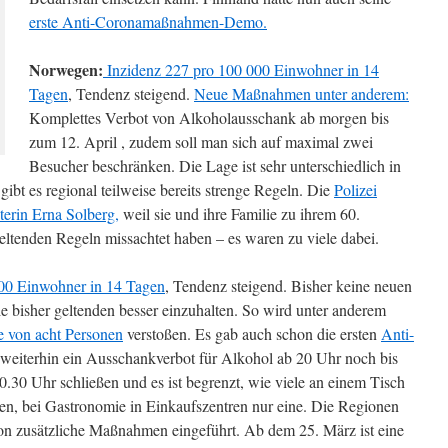
erste Anti-Coronamaßnahmen-Demo.
Norwegen:
Inzidenz 227 pro 100 000 Einwohner in 14
Tagen
, Tendenz steigend.
Neue Maßnahmen unter anderem:
Komplettes Verbot von Alkoholausschank ab morgen bis
zum 12. April , zudem soll man sich auf maximal zwei
Besucher beschränken. Die Lage ist sehr unterschiedlich in
bt es regional teilweise bereits strenge Regeln. Die
Polizei
terin Erna Solberg,
weil sie und ihre Familie zu ihrem 60.
eltenden Regeln missachtet haben – es waren zu viele dabei.
00 Einwohner in 14 Tagen
, Tendenz steigend. Bisher keine neuen
bisher geltenden besser einzuhalten. So wird unter anderem
e von acht Personen
verstoßen. Es gab auch schon die ersten
Anti-
 weiterhin ein Ausschankverbot für Alkohol ab 20 Uhr noch bis
.30 Uhr schließen und es ist begrenzt, wie viele an einem Tisch
nen, bei Gastronomie in Einkaufszentren nur eine. Die Regionen
tion zusätzliche Maßnahmen eingeführt. Ab dem 25. März ist eine