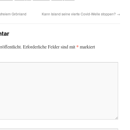
sfreiem Grönland
Kann Island seine vierte Covid-Welle stoppen?
→
tar
*
öffentlicht.
Erforderliche Felder sind mit
markiert