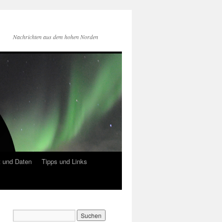
Nachrichten aus dem hohen Norden
 und Daten
Tipps und Links