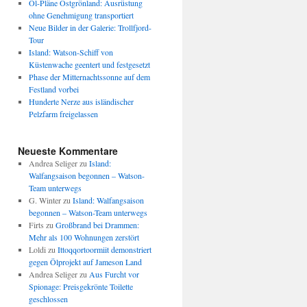
Öl-Pläne Ostgrönland: Ausrüstung
ohne Genehmigung transportiert
Neue Bilder in der Galerie: Trollfjord-
Tour
Island: Watson-Schiff von
Küstenwache geentert und festgesetzt
Phase der Mitternachtssonne auf dem
Festland vorbei
Hunderte Nerze aus isländischer
Pelzfarm freigelassen
Neueste Kommentare
Andrea Seliger
zu
Island:
Walfangsaison begonnen – Watson-
Team unterwegs
G. Winter
zu
Island: Walfangsaison
begonnen – Watson-Team unterwegs
Firts
zu
Großbrand bei Drammen:
Mehr als 100 Wohnungen zerstört
Loldi
zu
Ittoqqortoormiit demonstriert
gegen Ölprojekt auf Jameson Land
Andrea Seliger
zu
Aus Furcht vor
Spionage: Preisgekrönte Toilette
geschlossen