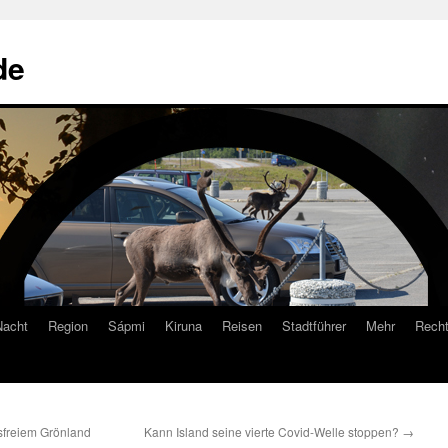
de
Nacht
Region
Sápmi
Kiruna
Reisen
Stadtführer
Mehr
Recht
sfreiem Grönland
Kann Island seine vierte Covid-Welle stoppen?
→