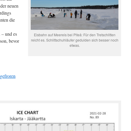
 der neuen
rdings
nten die
n – und es
Eisbahn auf Meereis bei Piteå: Für den Tretschlitten
reicht es. Schlittschuhläufer gedulden sich besser noch
ison, bevor
etwas.
ugefroren