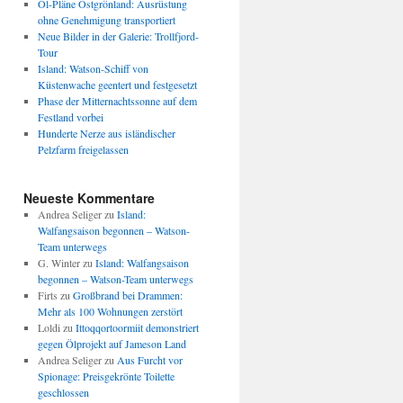
Öl-Pläne Ostgrönland: Ausrüstung
ohne Genehmigung transportiert
Neue Bilder in der Galerie: Trollfjord-
Tour
Island: Watson-Schiff von
Küstenwache geentert und festgesetzt
Phase der Mitternachtssonne auf dem
Festland vorbei
Hunderte Nerze aus isländischer
Pelzfarm freigelassen
Neueste Kommentare
Andrea Seliger
zu
Island:
Walfangsaison begonnen – Watson-
Team unterwegs
G. Winter
zu
Island: Walfangsaison
begonnen – Watson-Team unterwegs
Firts
zu
Großbrand bei Drammen:
Mehr als 100 Wohnungen zerstört
Loldi
zu
Ittoqqortoormiit demonstriert
gegen Ölprojekt auf Jameson Land
Andrea Seliger
zu
Aus Furcht vor
Spionage: Preisgekrönte Toilette
geschlossen