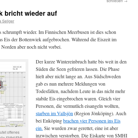
schließen
→
k bricht wieder auf
 Seliger
 schrumpft wieder. Im Finnischen Meerbusen ist dies schon
das Eis der Bottenwiek aufgebrochen. Während die Eiszeit im
 Norden aber noch nicht vorbei.
Der kurze Wintereinbruch hatte bis weit in den
Süden die Seen gefrieren lassen. Die Phase
hielt aber nicht lange an. Aus Südschweden
gab es nun mehrere Meldungen von
Todesfällen, nachdem Leute in das nicht mehr
stabile Eis eingebrochen waren. Gleich vier
Personen, die vermutlich eisangeln wollten,
starben im Vallsjön
(Region Jönköping). Auch
bei Enköping
brachen vier Personen ins Eis
ein.
Sie wurden zwar gerettet, eine ist aber
utet offenes
inzwischen verstorben. Die Eiskarte von SMHI
elle SMHI/FMI