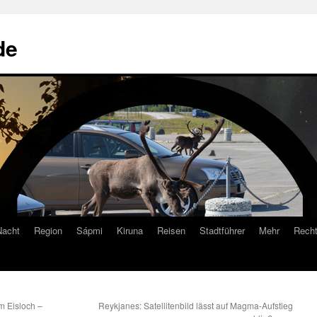
de
Nacht
Region
Sápmi
Kiruna
Reisen
Stadtführer
Mehr
Recht
m Eisloch –
Reykjanes: Satellitenbild lässt auf Magma-Aufstieg