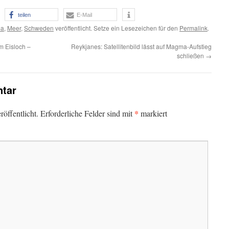
teilen
E-Mail
ma
,
Meer
,
Schweden
veröffentlicht. Setze ein Lesezeichen für den
Permalink
.
m Eisloch –
Reykjanes: Satellitenbild lässt auf Magma-Aufstieg
schließen
→
tar
*
öffentlicht.
Erforderliche Felder sind mit
markiert