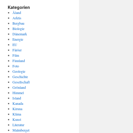
Kategorien
Åland
Arktis
Bergbau
Biologie
Dänemark
Energie
EU
Färöer
Film
Finnland
Foto
Geologie
Geschichte
Gesellschaft
Grönland
Himmel
Island
Kanada
Kiruna
Klima
Kunst
Literatur
Malmberget