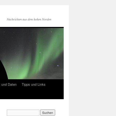
Nachrichten aus dem hohen Norden
 und Daten
Tipps und Links