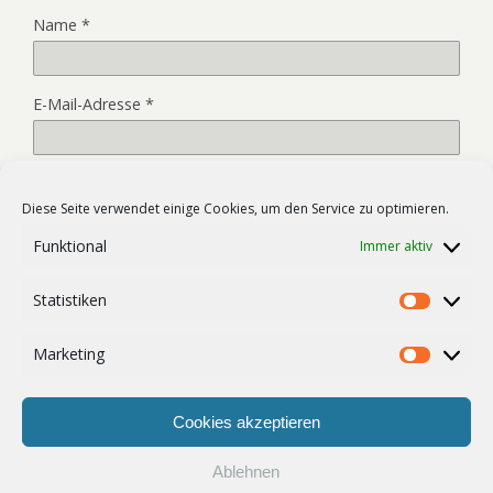
Name
*
E-Mail-Adresse
*
Website
Diese Seite verwendet einige Cookies, um den Service zu optimieren.
Funktional
Immer aktiv
Name, E-Mail-Adresse und Website in diesem Browser für
Statistiken
meinen nächsten Kommentar speichern.
Statist
Marketing
Market
Cookies akzeptieren
Ablehnen
Zum Seitenanfang