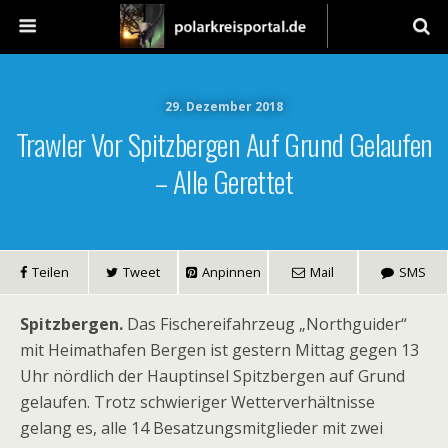
29. Dezember 2018
Trawler Vor Spitzbergen Auf Grund Gelaufen
– Alle Gerettet
Teilen
Tweet
Anpinnen
Mail
SMS
Spitzbergen.
Das Fischereifahrzeug „Northguider“
mit Heimathafen Bergen ist gestern Mittag gegen 13
Uhr nördlich der Hauptinsel Spitzbergen auf Grund
gelaufen. Trotz schwieriger Wetterverhältnisse
gelang es, alle 14 Besatzungsmitglieder mit zwei