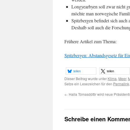
Longyearbyen soll zwar nicht g
möchte man norwegische Famili
Spitzbergen befindet sich auch a
Deshalb soll auch die Forschung 
Frühere Artikel zum Thema:
Spitzbergen: Abstandsgesetz für Ei
teilen
teilen
Dieser Beitrag wurde unter
Klima
,
Meer
,
M
Setze ein Lesezeichen für den
Permalink
.
←
Halla Tómasdóttir wird neue Präsidenti
Schreibe einen Kommen