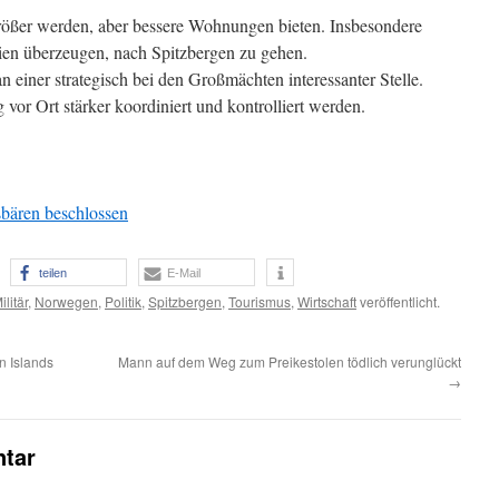
rößer werden, aber bessere Wohnungen bieten. Insbesondere
en überzeugen, nach Spitzbergen zu gehen.
n einer strategisch bei den Großmächten interessanter Stelle.
vor Ort stärker koordiniert und kontrolliert werden.
sbären beschlossen
teilen
E-Mail
ilitär
,
Norwegen
,
Politik
,
Spitzbergen
,
Tourismus
,
Wirtschaft
veröffentlicht.
n Islands
Mann auf dem Weg zum Preikestolen tödlich verunglückt
→
tar