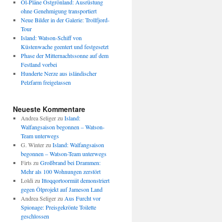
Öl-Pläne Ostgrönland: Ausrüstung
ohne Genehmigung transportiert
Neue Bilder in der Galerie: Trollfjord-
Tour
Island: Watson-Schiff von
Küstenwache geentert und festgesetzt
Phase der Mitternachtssonne auf dem
Festland vorbei
Hunderte Nerze aus isländischer
Pelzfarm freigelassen
Neueste Kommentare
Andrea Seliger
zu
Island:
Walfangsaison begonnen – Watson-
Team unterwegs
G. Winter
zu
Island: Walfangsaison
begonnen – Watson-Team unterwegs
Firts
zu
Großbrand bei Drammen:
Mehr als 100 Wohnungen zerstört
Loldi
zu
Ittoqqortoormiit demonstriert
gegen Ölprojekt auf Jameson Land
Andrea Seliger
zu
Aus Furcht vor
Spionage: Preisgekrönte Toilette
geschlossen