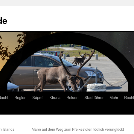
de
Nacht
Region
Sápmi
Kiruna
Reisen
Stadtführer
Mehr
Recht
n Islands
Mann auf dem Weg zum Preikestolen tödlich verunglückt