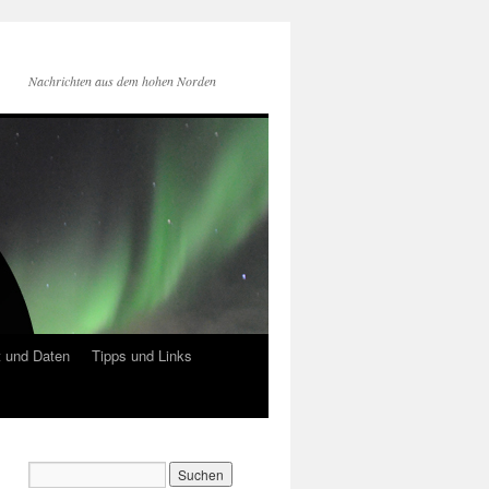
Nachrichten aus dem hohen Norden
 und Daten
Tipps und Links