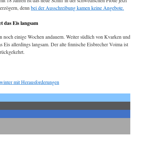
it 18 Jahren ist das neue Schiff in der schwedischen Flotte jetzt
 verzögern, denn
bei der Ausschreibung kamen keine Angebote.
t das Eis langsam
son noch einige Wochen andauern. Weiter südlich von Kvarken und
 Eis allerdings langsam. Der alte finnische Eisbrecher Voima ist
urückgekehrt.
swinter mit Herausforderungen