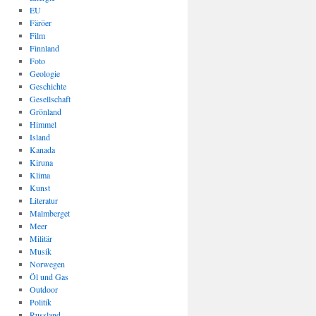
EU
Färöer
Film
Finnland
Foto
Geologie
Geschichte
Gesellschaft
Grönland
Himmel
Island
Kanada
Kiruna
Klima
Kunst
Literatur
Malmberget
Meer
Militär
Musik
Norwegen
Öl und Gas
Outdoor
Politik
Russland