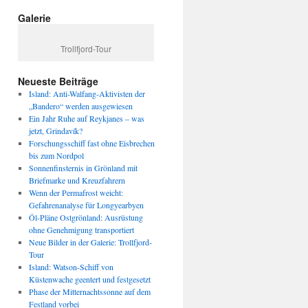
Galerie
Trollfjord-Tour
Neueste Beiträge
Island: Anti-Walfang-Aktivisten der
„Bandero“ werden ausgewiesen
Ein Jahr Ruhe auf Reykjanes – was
jetzt, Grindavík?
Forschungsschiff fast ohne Eisbrechen
bis zum Nordpol
Sonnenfinsternis in Grönland mit
Briefmarke und Kreuzfahrern
Wenn der Permafrost weicht:
Gefahrenanalyse für Longyearbyen
Öl-Pläne Ostgrönland: Ausrüstung
ohne Genehmigung transportiert
Neue Bilder in der Galerie: Trollfjord-
Tour
Island: Watson-Schiff von
Küstenwache geentert und festgesetzt
Phase der Mitternachtssonne auf dem
Festland vorbei