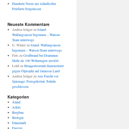
Hunderte Nerze aus isländischer
Pelzfarm freigelassen
Neueste Kommentare
Andrea Seliger
zu
Island:
Walfangsaison begonnen – Watson-
Team unterwegs
G. Winter
zu
Island: Walfangsaison
begonnen – Watson-Team unterwegs
Firts
zu
Großbrand bei Drammen:
Mehr als 100 Wohnungen zerstört
Loldi
zu
Ittoqqortoormiit demonstriert
gegen Ölprojekt auf Jameson Land
Andrea Seliger
zu
Aus Furcht vor
Spionage: Preisgekrönte Toilette
geschlossen
Kategorien
Åland
Arktis
Bergbau
Biologie
Dänemark
Energie