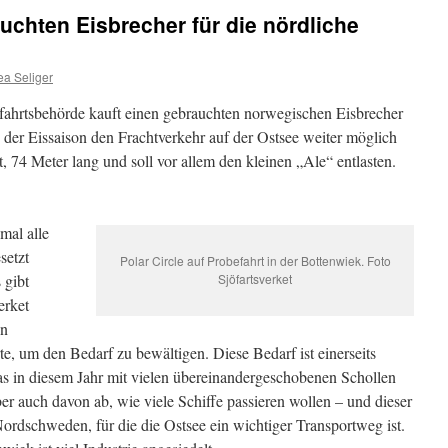
chten Eisbrecher für die nördliche
ea Seliger
fahrtsbehörde kauft einen gebrauchten norwegischen Eisbrecher
in der Eissaison den Frachtverkehr auf der Ostsee weiter möglich
lt, 74 Meter lang und soll vor allem den kleinen „Ale“ entlasten.
mal alle
setzt
Polar Circle auf Probefahrt in der Bottenwiek. Foto
 gibt
Sjöfartsverket
erket
en
e, um den Bedarf zu bewältigen. Diese Bedarf ist einerseits
s in diesem Jahr mit vielen übereinandergeschobenen Schollen
r auch davon ab, wie viele Schiffe passieren wollen – und dieser
Nordschweden, für die die Ostsee ein wichtiger Transportweg ist.