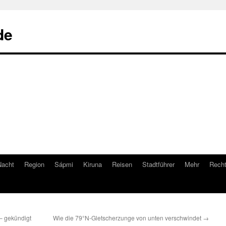
de
Nacht
Region
Sápmi
Kiruna
Reisen
Stadtführer
Mehr
Recht
 – gekündigt
Wie die 79°N-Gletscherzunge von unten verschwindet
→