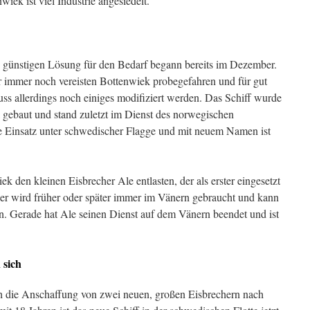
iek ist viel Industrie angesiedelt.
d günstigen Lösung für den Bedarf begann bereits im Dezember.
r immer noch vereisten Bottenwiek probegefahren und für gut
ss allerdings noch einiges modifiziert werden. Das Schiff wurde
gebaut und stand zuletzt im Dienst des norwegischen
 Einsatz unter schwedischer Flagge und mit neuem Namen ist
ek den kleinen Eisbrecher Ale entlasten, der als erster eingesetzt
eser wird früher oder später immer im Vänern gebraucht und kann
en. Gerade hat Ale seinen Dienst auf dem Vänern beendet und ist
 sich
uch die Anschaffung von zwei neuen, großen Eisbrechern nach