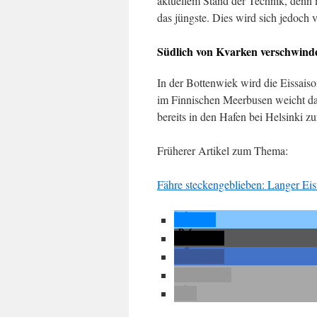
aktuellem Stand der Technik, denn m
das jüngste. Dies wird sich jedoch
Südlich von Kvarken verschwinde
In der Bottenwiek wird die Eissai
im Finnischen Meerbusen weicht das
bereits in den Hafen bei Helsinki z
Früherer Artikel zum Thema:
Fähre steckengeblieben: Langer Ei
teilen
teilen
teilen
E-Mail