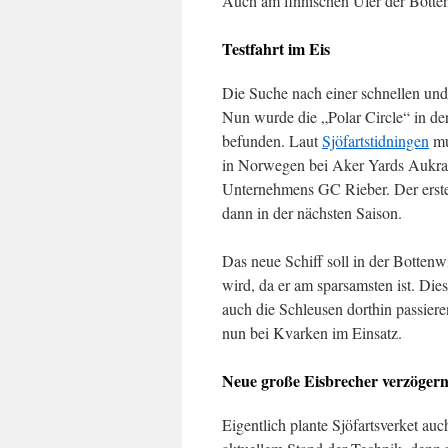
Auch am finnischen Ufer der Bottenw
Testfahrt im Eis
Die Suche nach einer schnellen un
Nun wurde die „Polar Circle“ in de
befunden. Laut
Sjöfartstidningen
mu
in Norwegen bei Aker Yards Aukra 
Unternehmens GC Rieber. Der erste
dann in der nächsten Saison.
Das neue Schiff soll in der Bottenwi
wird, da er am sparsamsten ist. Di
auch die Schleusen dorthin passier
nun bei Kvarken im Einsatz.
Neue große Eisbrecher verzögern
Eigentlich plante Sjöfartsverket a