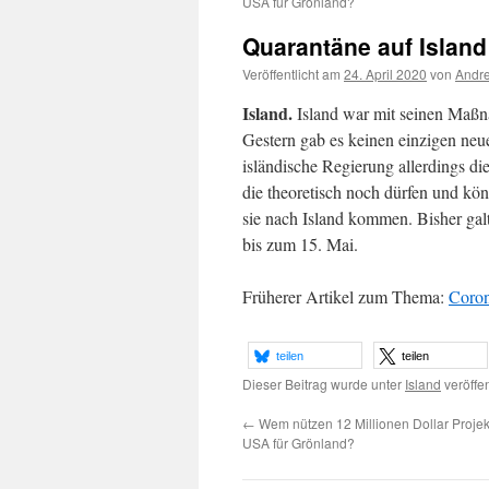
USA für Grönland?
Quarantäne auf Island 
Veröffentlicht am
24. April 2020
von
Andre
Island.
Island war mit seinen Maßn
Gestern gab es keinen einzigen neue
isländische Regierung allerdings d
die theoretisch noch dürfen und kö
sie nach Island kommen. Bisher galt 
bis zum 15. Mai.
Früherer Artikel zum Thema:
Coron
teilen
teilen
Dieser Beitrag wurde unter
Island
veröffen
←
Wem nützen 12 Millionen Dollar Projek
USA für Grönland?