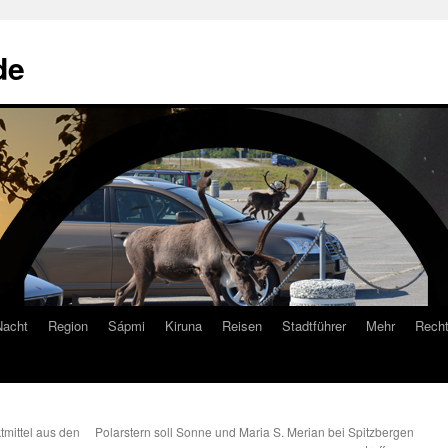
de
Nacht
Region
Sápmi
Kiruna
Reisen
Stadtführer
Mehr
Recht
tmittel aus den
Polarstern soll Sonne und Maria S. Merian bei Spitzbergen