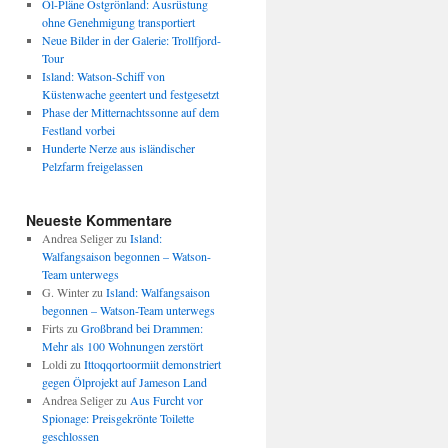
Öl-Pläne Ostgrönland: Ausrüstung
ohne Genehmigung transportiert
Neue Bilder in der Galerie: Trollfjord-
Tour
Island: Watson-Schiff von
Küstenwache geentert und festgesetzt
Phase der Mitternachtssonne auf dem
Festland vorbei
Hunderte Nerze aus isländischer
Pelzfarm freigelassen
Neueste Kommentare
Andrea Seliger
zu
Island:
Walfangsaison begonnen – Watson-
Team unterwegs
G. Winter
zu
Island: Walfangsaison
begonnen – Watson-Team unterwegs
Firts
zu
Großbrand bei Drammen:
Mehr als 100 Wohnungen zerstört
Loldi
zu
Ittoqqortoormiit demonstriert
gegen Ölprojekt auf Jameson Land
Andrea Seliger
zu
Aus Furcht vor
Spionage: Preisgekrönte Toilette
geschlossen