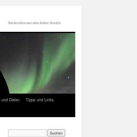
Nachrichten aus dem hohen Norden
 und Daten
Tipps und Links