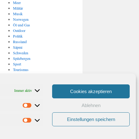
Meer
Militär
Musik
Norwegen
Öl und Gas
Outdoor
Politik
Russland
Sápmi
Schweden
Spitzbergen
Sport
Tourismus
Uncategorized
USA
Verkehr
Immer aktiv
Cookies akzeptieren
Vulkanismus/ Erdbeben
Wirtschaft
Ablehnen
Statistiken
Archiv
Archiv
Einstellungen speichern
Marketing
Stolz präsentiert von WordPress.