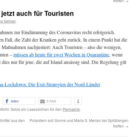
treffen
→
jetzt auch für Touristen
a Seliger
ahmen zur Eindämmung des Coronavirus recht erfolgreich.
n Fall, die Zahl der Kranken geht zurück. In einem Punkt hat die
ie Maßnahmen nachjustiert: Auch Touristen – also die wenigen,
nnten –
müssen ab heute für zwei Wochen in Quarantäne
, wenn
dies nur für jene, die auf Island ansässig sind. Die Regelung gilt
a-Lockdown: Die Exit-Strategien der Nord-Länder
teilen
E-Mail
tlicht. Setze ein Lesezeichen für den
Permalink
.
tmittel aus den
Polarstern soll Sonne und Maria S. Merian bei Spitzbergen
treffen
→