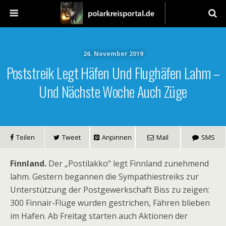
26. November 2019
Poststreik Legt Häfen Und Flughäfen Lahm –
Und Nächste Woche Auch Züge
Teilen
Tweet
Anpinnen
Mail
SMS
Finnland.
Der „Postilakko“ legt Finnland zunehmend
lahm. Gestern begannen die Sympathiestreiks zur
Unterstützung der Postgewerkschaft Biss zu zeigen:
300 Finnair-Flüge wurden gestrichen, Fähren blieben
im Hafen. Ab Freitag starten auch Aktionen der