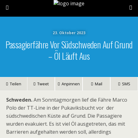
23. Oktober 2023
Passagierfähre Vor Südschweden Auf Grund
– Öl Läuft Aus
Teilen
Tweet
Anpinnen
Mail
SMS
Schweden.
Am Sonntagmorgen lief die Fähre Marco
Polo der TT-Line in der Pukaviksbucht vor der
südschwedischen Küste auf Grund. Die Passagiere
wurden evakuiert. Es ist viel Öl ausgetreten, das mit
Barrieren aufgehalten werden soll, allerdings