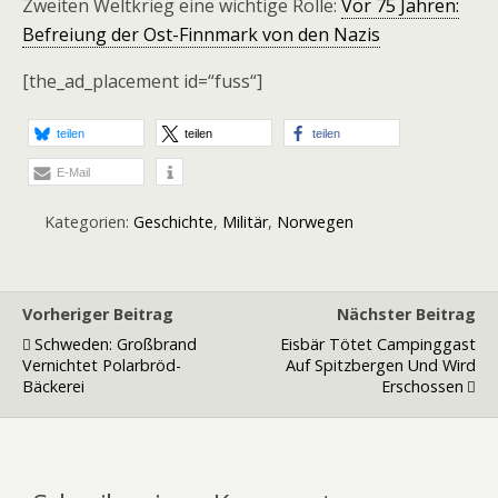
Zweiten Weltkrieg eine wichtige Rolle:
Vor 75 Jahren:
Befreiung der Ost-Finnmark von den Nazis
[the_ad_placement id=“fuss“]
teilen
teilen
teilen
E-Mail
Kategorien:
Geschichte
,
Militär
,
Norwegen
Vorheriger Beitrag
Nächster Beitrag
Schweden: Großbrand
Eisbär Tötet Campinggast
Vernichtet Polarbröd-
Auf Spitzbergen Und Wird
Bäckerei
Erschossen