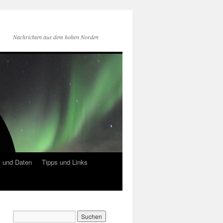
Nachrichten aus dem hohen Norden
 und Daten
Tipps und Links