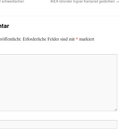
er schwedischen
IKEA-Gründer Ingvar Kamprad gestorben
→
tar
*
öffentlicht.
Erforderliche Felder sind mit
markiert