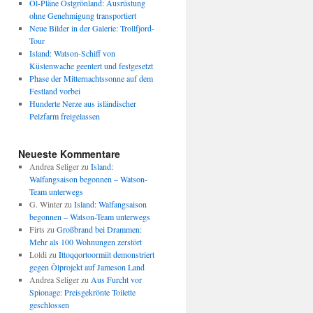
Öl-Pläne Ostgrönland: Ausrüstung
ohne Genehmigung transportiert
Neue Bilder in der Galerie: Trollfjord-
Tour
Island: Watson-Schiff von
Küstenwache geentert und festgesetzt
Phase der Mitternachtssonne auf dem
Festland vorbei
Hunderte Nerze aus isländischer
Pelzfarm freigelassen
Neueste Kommentare
Andrea Seliger
zu
Island:
Walfangsaison begonnen – Watson-
Team unterwegs
G. Winter
zu
Island: Walfangsaison
begonnen – Watson-Team unterwegs
Firts
zu
Großbrand bei Drammen:
Mehr als 100 Wohnungen zerstört
Loldi
zu
Ittoqqortoormiit demonstriert
gegen Ölprojekt auf Jameson Land
Andrea Seliger
zu
Aus Furcht vor
Spionage: Preisgekrönte Toilette
geschlossen