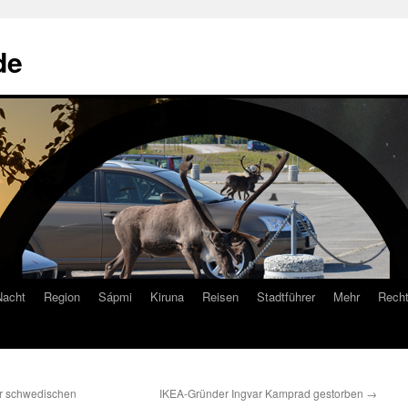
de
Nacht
Region
Sápmi
Kiruna
Reisen
Stadtführer
Mehr
Recht
er schwedischen
IKEA-Gründer Ingvar Kamprad gestorben
→