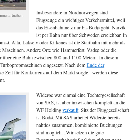
Insbesondere in Nordnorwegen sind
mmenarbeiten.
Flugzeuge ein wichtiges Verkehrsmittel, weil
das Eisenbahnnetz nur bis Bodø geht. Narvik
ist per Bahn nur über Schweden erreichbar. In
msø, Alta, Lakselv oder Kirkenes ist die Startbahn mit mehr als
e Maschinen. Andere Orte wie Hammerfest, Vadsø oder die
ur über eine Bahn zwischen 800 und 1100 Metern. In diesem
 Turbopropmaschinen eingesetzt. Nach dem
Ende der
urze Zeit für Konkurrenz auf dem Markt sorgte, werden diese
nt.
Widerøe war einmal eine Tochtergesellschaft
von SAS, ist aber inzwischen komplett an die
WF Holding
verkauft
. Sitz der Fluggesellschaft
ist Bodø. Mit SAS arbeitet Widerøe bereits
nahtlos zusammen, kombinierte Buchungen
sind möglich. „Wir setzen die gute
Zusammenarbeit mit SAS fort, richten neue