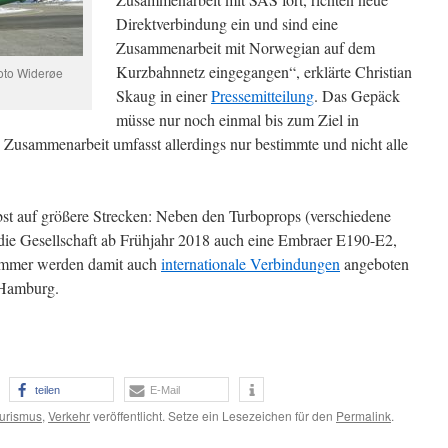
Direktverbindung ein und sind eine
Zusammenarbeit mit Norwegian auf dem
Kurzbahnnetz eingegangen“, erklärte Christian
oto Widerøe
Skaug in einer
Pressemitteilung
. Das Gepäck
müsse nur noch einmal bis zum Ziel in
usammenarbeit umfasst allerdings nur bestimmte und nicht alle
lbst auf größere Strecken: Neben den Turboprops (verschiedene
die Gesellschaft ab Frühjahr 2018 auch eine Embraer E190-E2,
 Sommer werden damit auch
internationale Verbindungen
angeboten
Hamburg.
teilen
E-Mail
urismus
,
Verkehr
veröffentlicht. Setze ein Lesezeichen für den
Permalink
.