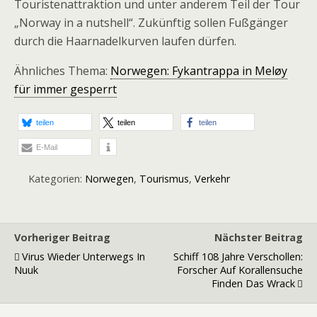
Touristenattraktion und unter anderem Teil der Tour
„Norway in a nutshell“. Zukünftig sollen Fußgänger
durch die Haarnadelkurven laufen dürfen.
Ähnliches Thema:
Norwegen: Fykantrappa in Meløy
für immer gesperrt
teilen
teilen
teilen
E-Mail
Kategorien:
Norwegen
,
Tourismus
,
Verkehr
Vorheriger Beitrag
Nächster Beitrag
Virus Wieder Unterwegs In
Schiff 108 Jahre Verschollen:
Nuuk
Forscher Auf Korallensuche
Finden Das Wrack