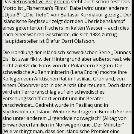
Das
Retrospektive-Programm
steht auch schon fest: Das
Motto ist „Fisherman’s Films“. Dabei wird unter anderem
„Djúpið“ („Die Tiefe“) von Baltasar Kormákur gezeigt. Der
isländische Regisseur zeigt dort den Überlebenskampf
eines gekenterten Fischers im kalten Wasser – auch dies
nach einer wahren Geschichte, die sich 1984 zutrug.
Hauptdarsteller ist Ólafur Darri Ólafsson.
Die Handlung der isländisch-schwedischen Serie „Dünnes
Eis“ ist zwar fiktiv, der Hintergrund aber äußerst real, wie
nicht zuletzt die Fotos von der Polarstern zeigten. Die
schwedische Außenministerin (Lena Endre) möchte ihre
Kollegen vom Arktischen Rat in Tasiilaq, Grönland, von
einem Ölbohrverbot in der Arktis überzeugen. Doch dann
wird ein Terroranschlag auf ein schwedisches
Forschungsschiff dort verübt und ihr Berater
verschwindet…Gedreht wurde in Tasiilaq und in
Stykkishólmur, Island.
Weitere Beiträge im Bereich Serien
sind unter anderem „Irgendwie norwegisch“ (Alltag von
Einwandererfamilien in Norwegen) und „Der Minister“
(Wie verbirgt man, dass der isländische Premier eine