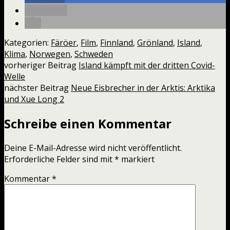
E-Mail
Kategorien:
Färöer
,
Film
,
Finnland
,
Grönland
,
Island
,
Klima
,
Norwegen
,
Schweden
vorheriger Beitrag
Island kämpft mit der dritten Covid-
Welle
nächster Beitrag
Neue Eisbrecher in der Arktis: Arktika
und Xue Long 2
Schreibe einen Kommentar
Deine E-Mail-Adresse wird nicht veröffentlicht.
Erforderliche Felder sind mit
*
markiert
Kommentar
*