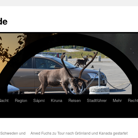
de
Nacht
Region
Sápmi
Kiruna
Reisen
Stadtführer
Mehr
Recht
, Schweden und
Arved Fuchs zu Tour nach Grönland und Kanada gestartet