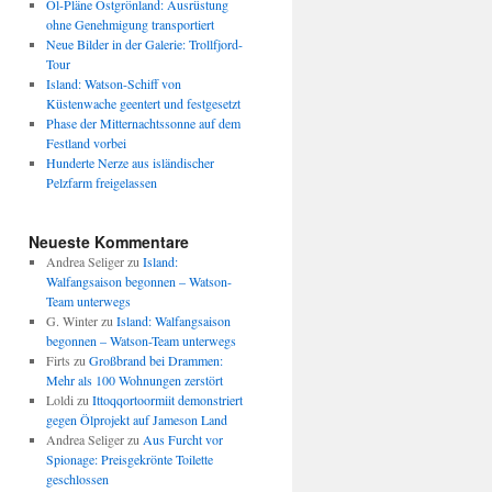
Öl-Pläne Ostgrönland: Ausrüstung
ohne Genehmigung transportiert
Neue Bilder in der Galerie: Trollfjord-
Tour
Island: Watson-Schiff von
Küstenwache geentert und festgesetzt
Phase der Mitternachtssonne auf dem
Festland vorbei
Hunderte Nerze aus isländischer
Pelzfarm freigelassen
Neueste Kommentare
Andrea Seliger
zu
Island:
Walfangsaison begonnen – Watson-
Team unterwegs
G. Winter
zu
Island: Walfangsaison
begonnen – Watson-Team unterwegs
Firts
zu
Großbrand bei Drammen:
Mehr als 100 Wohnungen zerstört
Loldi
zu
Ittoqqortoormiit demonstriert
gegen Ölprojekt auf Jameson Land
Andrea Seliger
zu
Aus Furcht vor
Spionage: Preisgekrönte Toilette
geschlossen