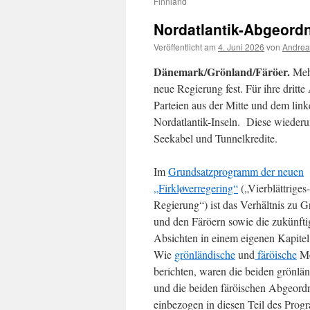
Finnland
Nordatlantik-Abgeordn
Veröffentlicht am
4. Juni 2026
von
Andrea
Dänemark/Grönland/Färöer.
Mehr
neue Regierung fest. Für ihre dritt
Parteien aus der Mitte und dem li
Nordatlantik-Inseln. Diese wiederum
Seekabel und Tunnelkredite.
Im
Grundsatzprogramm der neuen
„Firkløverregering“
(„Vierblättriges
Regierung“) ist das Verhältnis zu 
und den Färöern sowie die zukünft
Absichten in einem eigenen Kapitel
Wie
grönländische
und
färöische
Me
berichten, waren die beiden grönlä
und die beiden färöischen Abgeordn
einbezogen in diesen Teil des Prog