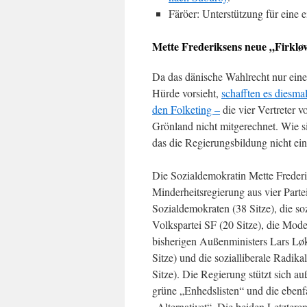
Färöer: Unterstützung für eine
Mette Frederiksens neue „Firklø
Da das dänische Wahlrecht nur ein
Hürde vorsieht,
schafften es diesmal
den Folketing –
die vier Vertreter 
Grönland nicht mitgerechnet. Wie s
das die Regierungsbildung nicht ein
Die Sozialdemokratin Mette Freder
Minderheitsregierung aus vier Parte
Sozialdemokraten (38 Sitze), die soz
Volkspartei SF (20 Sitze), die Mode
bisherigen Außenministers Lars L
Sitze) und die sozialliberale Radika
Sitze). Die Regierung stützt sich au
grüne „Enhedslisten“ und die ebenfa
„Alternativet“. Die beiden Letzter