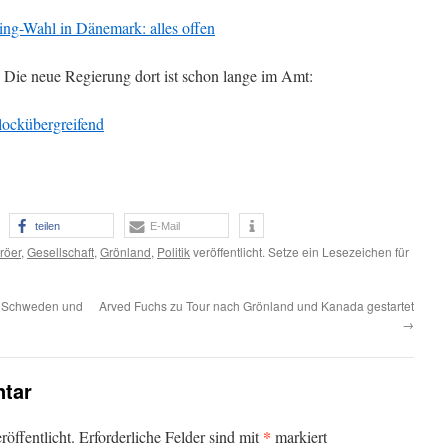
ing-Wahl in Dänemark: alles offen
r. Die neue Regierung dort ist schon lange im Amt:
lockübergreifend
teilen
E-Mail
röer
,
Gesellschaft
,
Grönland
,
Politik
veröffentlicht. Setze ein Lesezeichen für
, Schweden und
Arved Fuchs zu Tour nach Grönland und Kanada gestartet
→
tar
*
öffentlicht.
Erforderliche Felder sind mit
markiert