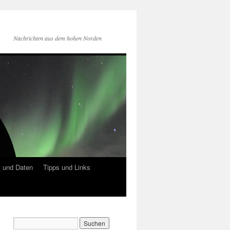
Nachrichten aus dem hohen Norden
 und Daten
Tipps und Links