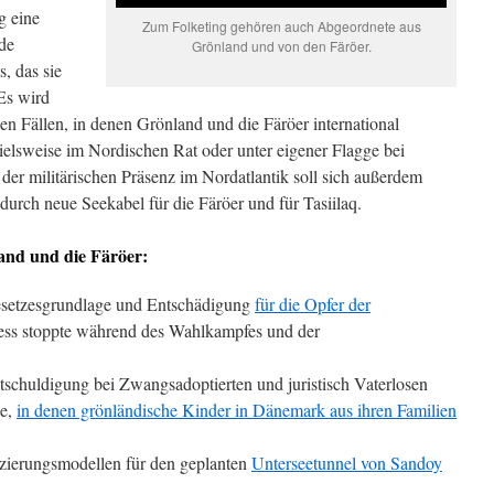
g eine
Zum Folketing gehören auch Abgeordnete aus
nde
Grönland und von den Färöer.
, das sie
 Es wird
en Fällen, in denen Grönland und die Färöer international
pielsweise im Nordischen Rat oder unter eigener Flagge bei
der militärischen Präsenz im Nordatlantik soll sich außerdem
durch neue Seekabel für die Färöer und für Tasiilaq.
and und die Färöer:
esetzesgrundlage und Entschädigung
für die Opfer der
ess stoppte während des Wahlkampfes und der
schuldigung bei Zwangsadoptierten und juristisch Vaterlosen
le,
in denen grönländische Kinder in Dänemark aus ihren Familien
nzierungsmodellen für den geplanten
Unterseetunnel von Sandoy