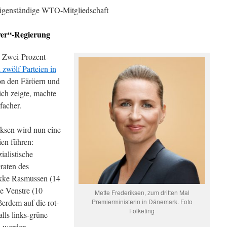
 eigenständige WTO-Mitgliedschaft
ver“-Regierung
e Zwei-Prozent-
 zwölf Parteien in
von den Färöern und
ich zeigte, machte
facher.
iksen wird nun eine
ien führen:
ialistische
raten des
økke Rasmussen (14
le Venstre (10
Mette Frederiksen, zum dritten Mal
ßerdem auf die rot-
Premierministerin in Dänemark. Foto
Folketing
lls links-grüne
en werden