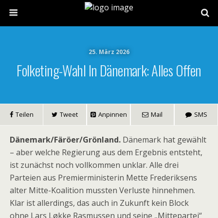
25. März 2026
Folketing-Wahl In Dänemark: Alles Offen
Teilen
Tweet
Anpinnen
Mail
SMS
Dänemark/Färöer/Grönland.
Dänemark hat gewählt
– aber welche Regierung aus dem Ergebnis entsteht,
ist zunächst noch vollkommen unklar. Alle drei
Parteien aus Premierministerin Mette Frederiksens
alter Mitte-Koalition mussten Verluste hinnehmen.
Klar ist allerdings, das auch in Zukunft kein Block
ohne Lars Løkke Rasmussen und seine „Mittepartei“