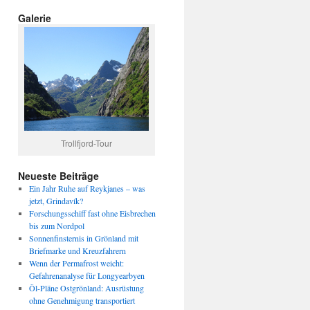
Galerie
Trollfjord-Tour
Neueste Beiträge
Ein Jahr Ruhe auf Reykjanes – was
jetzt, Grindavík?
Forschungsschiff fast ohne Eisbrechen
bis zum Nordpol
Sonnenfinsternis in Grönland mit
Briefmarke und Kreuzfahrern
Wenn der Permafrost weicht:
Gefahrenanalyse für Longyearbyen
Öl-Pläne Ostgrönland: Ausrüstung
ohne Genehmigung transportiert