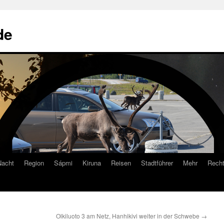
de
Nacht
Region
Sápmi
Kiruna
Reisen
Stadtführer
Mehr
Recht
Olkiluoto 3 am Netz, Hanhikivi weiter in der Schwebe
→