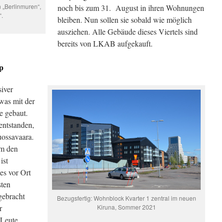
 „Berlinmuren“,
noch bis zum 31. August in ihren Wohnungen
“.
bleiben. Nun sollen sie sobald wie möglich
ausziehen. Alle Gebäude dieses Viertels sind
bereits von LKAB aufgekauft.
p
siver
was mit der
e gebaut.
entstanden,
ossavaara.
um den
ist
es vor Ort
sten
gebracht
Bezugsfertig: Wohnblock Kvarter 1 zentral im neuen
r
Kiruna, Sommer 2021
 Leute