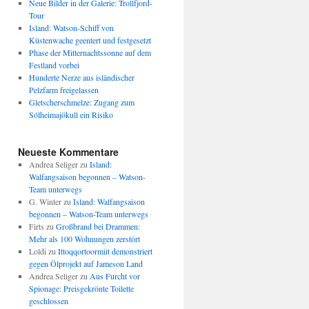
Neue Bilder in der Galerie: Trollfjord-
Tour
Island: Watson-Schiff von
Küstenwache geentert und festgesetzt
Phase der Mitternachtssonne auf dem
Festland vorbei
Hunderte Nerze aus isländischer
Pelzfarm freigelassen
Gletscherschmelze: Zugang zum
Sólheimajökull ein Risiko
Neueste Kommentare
Andrea Seliger
zu
Island:
Walfangsaison begonnen – Watson-
Team unterwegs
G. Winter
zu
Island: Walfangsaison
begonnen – Watson-Team unterwegs
Firts
zu
Großbrand bei Drammen:
Mehr als 100 Wohnungen zerstört
Loldi
zu
Ittoqqortoormiit demonstriert
gegen Ölprojekt auf Jameson Land
Andrea Seliger
zu
Aus Furcht vor
Spionage: Preisgekrönte Toilette
geschlossen