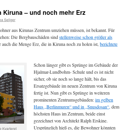
 Kiruna – und noch mehr Erz
ea Seliger
hner aus Kirunas Zentrum umziehen müssen, ist bekannt. Für
 gehen: Die Bergbauschäden sind
stellenweise schon größer als
er auch die Menge Erz, die in Kiruna noch zu holen ist,
berichtete
Schon länger gibt es Sprünge im Gebäude der
Hjalmar-Lundbohm- Schule und es ist nicht
sicher, ob sie noch so lange hält, bis das
Ersatzgebäude im neuen Zentrum von Kiruna
fertig ist. Nun gibt es Sprünge in weiteren
prominenten Zentrumsgebäuden:
im gelben
Haus „Berlinmuren“ und in „Snusdosan“,
dem
höchsten Haus im Zentrum, beide einst
gezeichnet von Architekt Ralph Erskine.
Ursprünglich hieß es, die Bewohner könnten
 Kvarteret