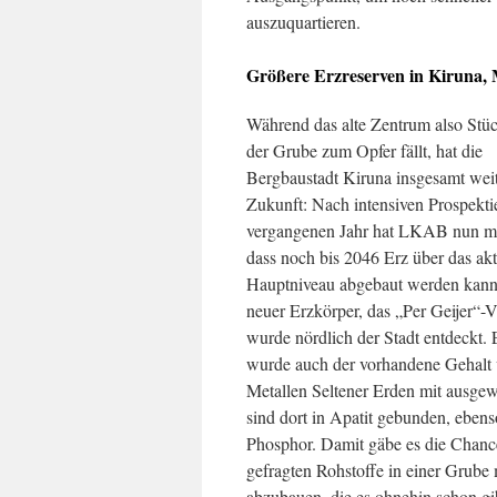
auszuquartieren.
Größere Erzreserven in Kiruna,
Während das alte Zentrum also Stüc
der Grube zum Opfer fällt, hat die
Bergbaustadt Kiruna insgesamt weit
Zukunft: Nach intensiven Prospekt
vergangenen Jahr hat LKAB nun mit
dass noch bis 2046 Erz über das akt
Hauptniveau abgebaut werden kan
neuer Erzkörper, das „Per Geijer“
wurde nördlich der Stadt entdeckt. 
wurde auch der vorhandene Gehalt
Metallen Seltener Erden mit ausgew
sind dort in Apatit gebunden, eben
Phosphor. Damit gäbe es die Chance
gefragten Rohstoffe in einer Grube 
abzubauen, die es ohnehin schon 