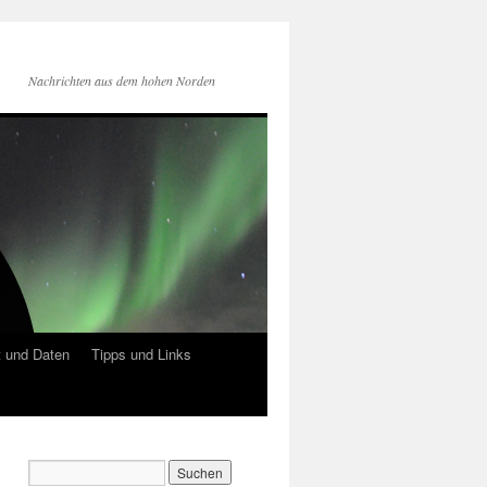
Nachrichten aus dem hohen Norden
 und Daten
Tipps und Links