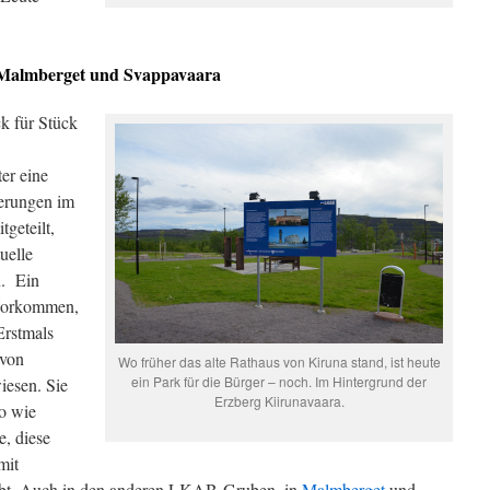
 Malmberget und Svappavaara
k für Stück
er eine
ierungen im
geteilt,
uelle
n. Ein
-Vorkommen,
Erstmals
 von
Wo früher das alte Rathaus von Kiruna stand, ist heute
ein Park für die Bürger – noch. Im Hintergrund der
iesen. Sie
Erzberg Kiirunavaara.
so wie
, diese
mit
gibt. Auch in den anderen LKAB-Gruben, in
Malmberget
und