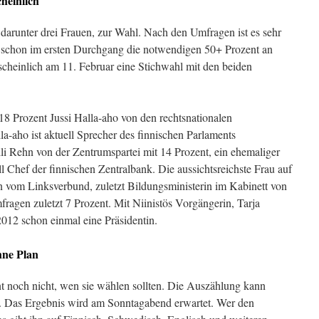
heinlich
darunter drei Frauen, zur Wahl. Nach den Umfragen ist es sehr
n schon im ersten Durchgang die notwendigen 50+ Prozent an
scheinlich am 11. Februar eine Stichwahl mit den beiden
18 Prozent Jussi Halla-aho von den rechtsnationalen
la-aho ist aktuell Sprecher des finnischen Parlaments
Olli Rehn von der Zentrumspartei mit 14 Prozent, ein ehemaliger
 Chef der finnischen Zentralbank. Die aussichtsreichste Frau auf
on vom Linksverbund, zuletzt Bildungsministerin im Kabinett von
fragen zuletzt 7 Prozent. Mit Niinistös Vorgängerin, Tarja
012 schon einmal eine Präsidentin.
hne Plan
t noch nicht, wen sie wählen sollten. Die Auszählung kann
. Das Ergebnis wird am Sonntagabend erwartet. Wer den