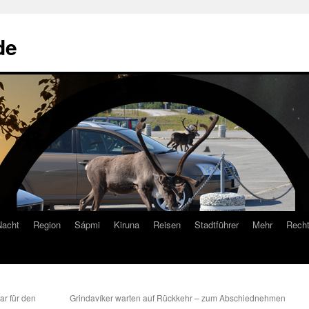
de
Nacht
Region
Sápmi
Kiruna
Reisen
Stadtführer
Mehr
Recht
r für den
Grindavíker warten auf Rückkehr – zum Abschiednehmen