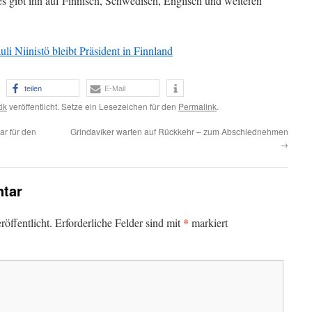
 es gibt ihn auf Finnisch, Schwedisch, Englisch und weiteren
uli Niinistö bleibt Präsident in Finnland
teilen
E-Mail
tik
veröffentlicht. Setze ein Lesezeichen für den
Permalink
.
r für den
Grindavíker warten auf Rückkehr – zum Abschiednehmen
→
tar
*
öffentlicht.
Erforderliche Felder sind mit
markiert