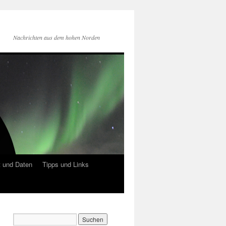
Nachrichten aus dem hohen Norden
 und Daten
Tipps und Links