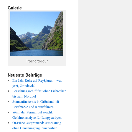
Galerie
Trollfjord-Tour
Neueste Beiträge
Ein Jahr Ruhe auf Reykjanes – was
jetzt, Grindavík?
Forschungsschiff fast ohne Eisbrechen
bis zum Nordpol
Sonnenfinsternis in Grönland mit
Briefmarke und Kreuzfahrern
Wenn der Permafrost weicht:
Gefahrenanalyse für Longyearbyen
Öl-Pläne Ostgrönland: Ausrüstung
ohne Genehmigung transportiert