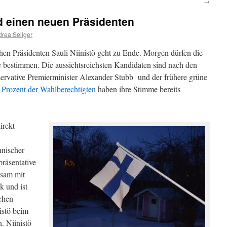
→
d einen neuen Präsidenten
rea Seliger
hen Präsidenten Sauli Niinistö geht zu Ende. Morgen dürfen die
ge bestimmen. Die aussichtsreichsten Kandidaten sind nach den
ervative Premierminister Alexander Stubb und der frühere grüne
 Prozent der Wahlberechtigten
haben ihre Stimme bereits
irekt
nnischer
präsentative
nsam mit
k und ist
schen
istö beim
. Niinistö