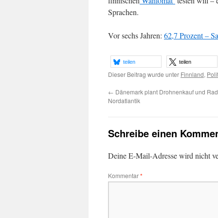
finnischen
Wahlomat
testen will –
Sprachen.
Vor sechs Jahren:
62,7 Prozent – Sa
teilen
teilen
Dieser Beitrag wurde unter
Finnland
,
Poli
←
Dänemark plant Drohnenkauf und Rada
Nordatlantik
Schreibe einen Kommen
Deine E-Mail-Adresse wird nicht ver
Kommentar
*