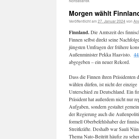
Nordatlantik
Morgen wählt Finnlan
Veröffentlicht am
27. Januar 2024
von
And
Finnland.
Die Amtszeit des finnisc
Finnen selbst direkt seine Nachfol
jüngsten Umfragen der frühere kons
Außenminister Pekka Haavisto.
44
abgegeben – ein neuer Rekord.
Dass die Finnen ihren Präsidenten d
wählen dürfen, ist nicht der einzige
Unterschied zu Deutschland. Ein fi
Präsident hat außerdem nicht nur re
Aufgaben, sondern gestaltet gemei
der Regierung auch die Außenpoliti
formell Oberbefehlshaber der finni
Streitkräfte. Deshalb war Sauli Niin
Thema Nato-Beitritt häufig zu sehen