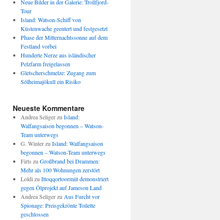
Neue Bilder in der Galerie: Trollfjord-
Tour
Island: Watson-Schiff von
Küstenwache geentert und festgesetzt
Phase der Mitternachtssonne auf dem
Festland vorbei
Hunderte Nerze aus isländischer
Pelzfarm freigelassen
Gletscherschmelze: Zugang zum
Sólheimajökull ein Risiko
Neueste Kommentare
Andrea Seliger
zu
Island:
Walfangsaison begonnen – Watson-
Team unterwegs
G. Winter
zu
Island: Walfangsaison
begonnen – Watson-Team unterwegs
Firts
zu
Großbrand bei Drammen:
Mehr als 100 Wohnungen zerstört
Loldi
zu
Ittoqqortoormiit demonstriert
gegen Ölprojekt auf Jameson Land
Andrea Seliger
zu
Aus Furcht vor
Spionage: Preisgekrönte Toilette
geschlossen