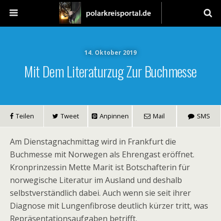
14. Oktober 2019
Mit Dem Literaturzug Zur Buchmesse
Teilen
Tweet
Anpinnen
Mail
SMS
Am Dienstagnachmittag wird in Frankfurt die
Buchmesse mit Norwegen als Ehrengast eröffnet.
Kronprinzessin Mette Marit ist Botschafterin für
norwegische Literatur im Ausland und deshalb
selbstverständlich dabei. Auch wenn sie seit ihrer
Diagnose mit Lungenfibrose deutlich kürzer tritt, was
Repräsentationsaufgaben betrifft.