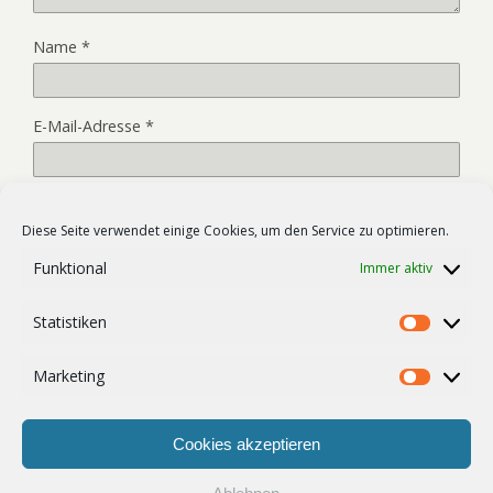
Name
*
E-Mail-Adresse
*
Website
Diese Seite verwendet einige Cookies, um den Service zu optimieren.
Funktional
Immer aktiv
Name, E-Mail-Adresse und Website in diesem Browser für
Statistiken
meinen nächsten Kommentar speichern.
Statist
Marketing
Market
Cookies akzeptieren