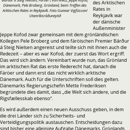
Bárður á Steig Nielsen, Färöer ( von links), Jeppe Kofod,
des Arktischen
Dänemark, Pele Broberg, Grönland, beim Treffen des
Rates in
Arktischen Rates in Reykjavík. Foto Gunnar Vigfússon/
Reykjavík war
Utanríkisráðuneytið
der dänische
Außenminister
Jeppe Kofod zwar gemeinsam mit dem grönländischen
Kollegen Pele Broberg und dem färöischen Premier Bárður
á Steig Nielsen angereist und teilte sich mit ihnen auch die
Redezeit – aber es war Kofod, der zuerst das Wort ergriff.
Das wird sich ändern. Vereinbart wurde nun, das Grönland
im arktischen Rat das erste Rederecht hat, danach die
Färöer und dann erst das nicht wirklich arktische
Dänemark. Auch für die Unterschriften soll dies gelten.
Dänemarks Regierungschefin
Mette Frederiksen
begründete dies damit,
dass „die Welt sich ändere, und die
Rigsfællesskab ebenso“.
Es wird außerdem einen neuen Ausschuss geben, in dem
die drei Länder sich zu Sicherheits- und
Verteidigungspolitik austauschen. Entscheidungen dazu
sind bisher eine alleinige Aufgabe Dänemarks. Grönlands