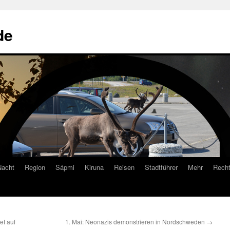
de
Nacht
Region
Sápmi
Kiruna
Reisen
Stadtführer
Mehr
Recht
et auf
1. Mai: Neonazis demonstrieren in Nordschweden
→