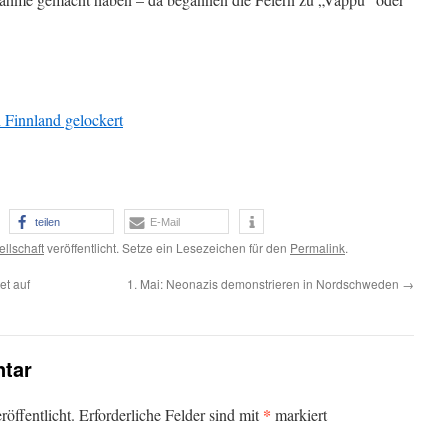
n Finnland gelockert
teilen
E-Mail
llschaft
veröffentlicht. Setze ein Lesezeichen für den
Permalink
.
et auf
1. Mai: Neonazis demonstrieren in Nordschweden
→
tar
*
öffentlicht.
Erforderliche Felder sind mit
markiert