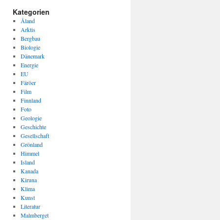
Kategorien
Åland
Arktis
Bergbau
Biologie
Dänemark
Energie
EU
Färöer
Film
Finnland
Foto
Geologie
Geschichte
Gesellschaft
Grönland
Himmel
Island
Kanada
Kiruna
Klima
Kunst
Literatur
Malmberget