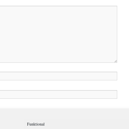
in diesem Browser für meinen nächsten Kommentar speichern.
Funktional