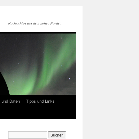
Nachrichten aus dem hohen Norden
 und Daten
Tipps und Links