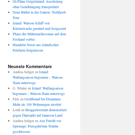
Öl-Pläne Ostgrönland: Ausrüstung
ohne Genehmigung transportiert
Neue Bilder in der Galerie: Trollfjord-
Tour
Island: Watson-Schiff von
Küstenwache geentert und festgesetzt
Phase der Mitternachtssonne auf dem
Festland vorbei
Hunderte Nerze aus isländischer
Pelzfarm freigelassen
Neueste Kommentare
Andrea Seliger
zu
Island:
Walfangsaison begonnen – Watson-
Team unterwegs
G. Winter
zu
Island: Walfangsaison
begonnen – Watson-Team unterwegs
Firts
zu
Großbrand bei Drammen:
Mehr als 100 Wohnungen zerstört
Loldi
zu
Ittoqqortoormiit demonstriert
gegen Ölprojekt auf Jameson Land
Andrea Seliger
zu
Aus Furcht vor
Spionage: Preisgekrönte Toilette
geschlossen