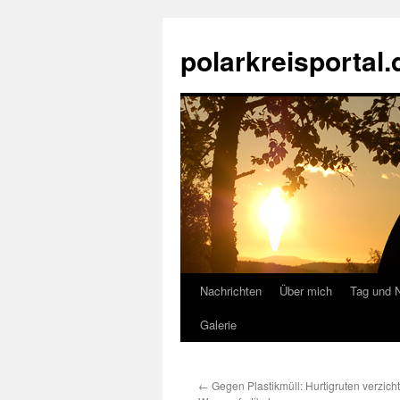
Zum
Inhalt
polarkreisportal.
springen
Nachrichten
Über mich
Tag und 
Galerie
←
Gegen Plastikmüll: Hurtigruten verzicht