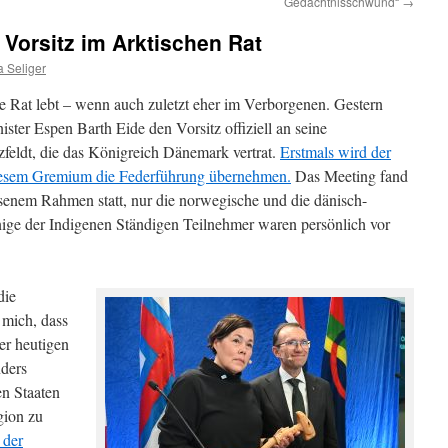
Gedächtnisschwund“
→
 Vorsitz im Arktischen Rat
 Seliger
 Rat lebt – wenn auch zuletzt eher im Verborgenen. Gestern
ter Espen Barth Eide den Vorsitz offiziell an seine
feldt, die das Königreich Dänemark vertrat.
Erstmals wird der
 diesem Gremium die Federführung übernehmen.
Das Meeting fand
ossenem Rahmen statt, nur die norwegische und die dänisch-
nige der Indigenen Ständigen Teilnehmer waren persönlich vor
die
 mich, dass
der heutigen
nders
en Staaten
gion zu
 der