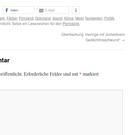
teilen
E-Mail
ark
,
Färöer
,
Finnland
,
Grönland
,
Island
,
Klima
,
Meer
,
Norwegen
,
Politik
,
entlicht. Setze ein Lesezeichen für den
Permalink
.
Überfischung: Heringe mit „kollektivem
Gedächtnisschwund“
→
tar
*
öffentlicht.
Erforderliche Felder sind mit
markiert