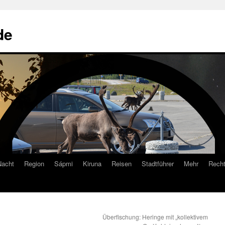
de
Nacht
Region
Sápmi
Kiruna
Reisen
Stadtführer
Mehr
Recht
Überfischung: Heringe mit „kollektivem