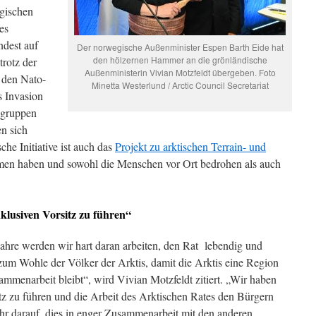
ischen
es
ndest auf
Der norwegische Außenminister Espen Barth Eide hat
den hölzernen Hammer an die grönländische
trotz der
Außenministerin Vivian Motzfeldt übergeben. Foto
n den Nato-
Minetta Westerlund / Arctic Council Secretariat
s Invasion
tsgruppen
en sich
he Initiative ist auch das
Projekt zu arktischen Terrain- und
en haben und sowohl die Menschen vor Ort bedrohen als auch
klusiven Vorsitz zu führen“
Jahre werden wir hart daran arbeiten, den Rat lebendig und
ie zum Wohle der Völker der Arktis, damit die Arktis eine Region
sammenarbeit bleibt“, wird Vivian Motzfeldt zitiert. „Wir haben
itz zu führen und die Arbeit des Arktischen Rates den Bürgern
ehr darauf, dies in enger Zusammenarbeit mit den anderen