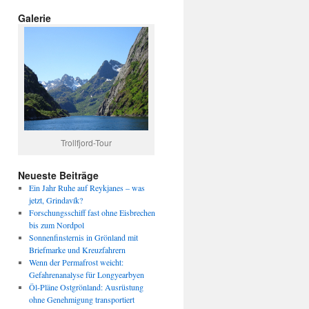
Galerie
Trollfjord-Tour
Neueste Beiträge
Ein Jahr Ruhe auf Reykjanes – was
jetzt, Grindavík?
Forschungsschiff fast ohne Eisbrechen
bis zum Nordpol
Sonnenfinsternis in Grönland mit
Briefmarke und Kreuzfahrern
Wenn der Permafrost weicht:
Gefahrenanalyse für Longyearbyen
Öl-Pläne Ostgrönland: Ausrüstung
ohne Genehmigung transportiert