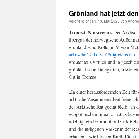
Grönland hat jetzt den
Veröffentlicht am
13. Mai 2025
von
Andrea
Tromsø (Norwegen).
Der Arktische
übergab der norwegische Außenminis
grönländische Kollegin Vivian Motz
arktische Teil des Königreichs in
größtenteils virtuell und in geschl
grönländische Delegation, sowie ei
Ort in Tromsø.
„In einer herausfordernden Zeit für 
arktische Zusammenarbeit freue ich
der Arktische Rat geeint bleibt. In 
geopolitischen Situation ist es beso
wichtig, ein Forum für alle arktisch
und die indigenen Völker in der Re
erhalten“, wird Espen Barth Eide
in