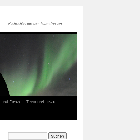
Nachrichten aus dem hohen Norden
 und Daten
Tipps und Links