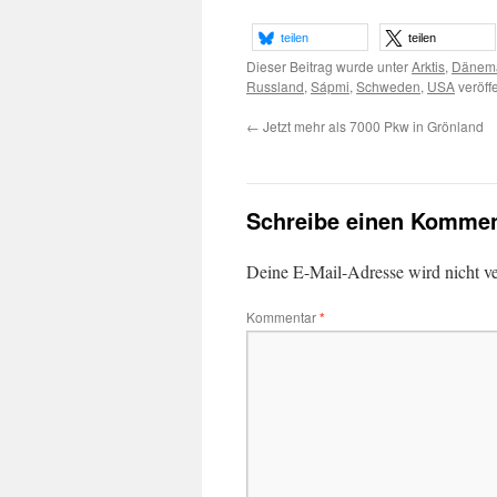
teilen
teilen
Dieser Beitrag wurde unter
Arktis
,
Dänem
Russland
,
Sápmi
,
Schweden
,
USA
veröff
←
Jetzt mehr als 7000 Pkw in Grönland
Schreibe einen Kommen
Deine E-Mail-Adresse wird nicht ver
Kommentar
*