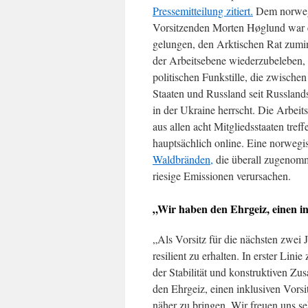
Pressemitteilung zitiert.
Dem norweg
Vorsitzenden Morten Høglund war 
gelungen, den Arktischen Rat zumi
der Arbeitsebene wiederzubeleben, 
politischen Funkstille, die zwische
Staaten und Russland seit Russland
in der Ukraine herrscht. Die Arbei
aus allen acht Mitgliedsstaaten treff
hauptsächlich online. Eine norwegisc
Waldbränden,
die überall zugenomm
riesige Emissionen verursachen.
„Wir haben den Ehrgeiz, einen in
„Als Vorsitz für die nächsten zwei 
resilient zu erhalten. In erster Lin
der Stabilität und konstruktiven Zu
den Ehrgeiz, einen inklusiven Vors
näher zu bringen. Wir freuen uns s