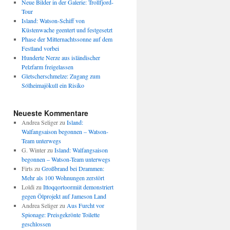
Neue Bilder in der Galerie: Trollfjord-
Tour
Island: Watson-Schiff von
Küstenwache geentert und festgesetzt
Phase der Mitternachtssonne auf dem
Festland vorbei
Hunderte Nerze aus isländischer
Pelzfarm freigelassen
Gletscherschmelze: Zugang zum
Sólheimajökull ein Risiko
Neueste Kommentare
Andrea Seliger
zu
Island:
Walfangsaison begonnen – Watson-
Team unterwegs
G. Winter
zu
Island: Walfangsaison
begonnen – Watson-Team unterwegs
Firts
zu
Großbrand bei Drammen:
Mehr als 100 Wohnungen zerstört
Loldi
zu
Ittoqqortoormiit demonstriert
gegen Ölprojekt auf Jameson Land
Andrea Seliger
zu
Aus Furcht vor
Spionage: Preisgekrönte Toilette
geschlossen