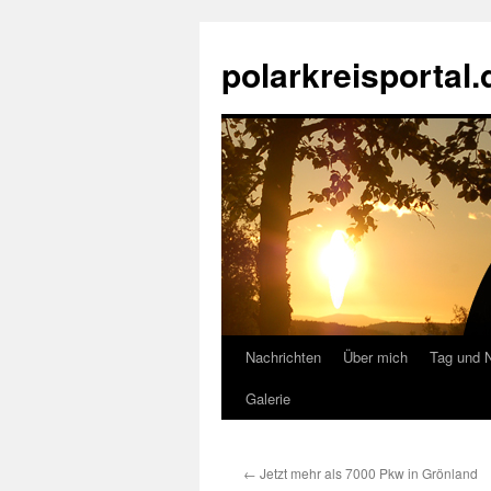
Zum
Inhalt
polarkreisportal.
springen
Nachrichten
Über mich
Tag und 
Galerie
←
Jetzt mehr als 7000 Pkw in Grönland