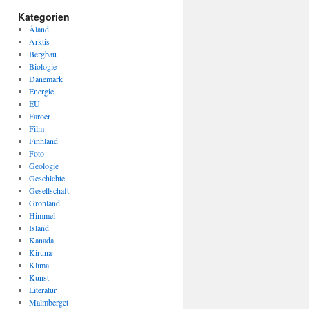
Kategorien
Åland
Arktis
Bergbau
Biologie
Dänemark
Energie
EU
Färöer
Film
Finnland
Foto
Geologie
Geschichte
Gesellschaft
Grönland
Himmel
Island
Kanada
Kiruna
Klima
Kunst
Literatur
Malmberget