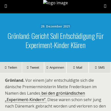
29. Dezember 2021
Grönland: Gericht Soll Entschädigung Für
Experiment-Kinder Klären
Teilen
Tweet
Anpinnen
Mail
SMS
Grönland.
Vor einem Jahr entschuldigte sich die
dänische Premierministerin Mette Frederiksen im
Namen des Landes
bei den grönländischen
„Experiment-Kindern“.
Diese waren schon sehr jung
nach Dänemark gebracht worden und verloren so den