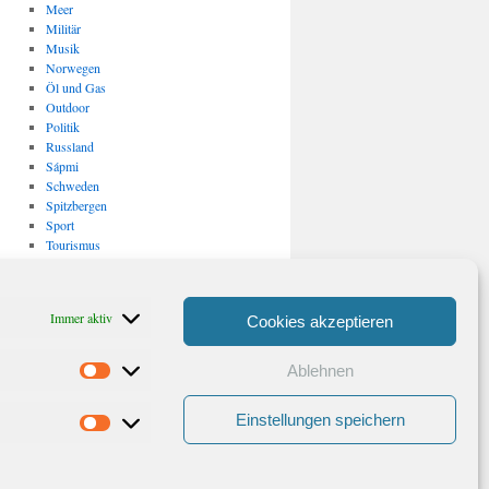
Meer
Militär
Musik
Norwegen
Öl und Gas
Outdoor
Politik
Russland
Sápmi
Schweden
Spitzbergen
Sport
Tourismus
Uncategorized
USA
Verkehr
Immer aktiv
Cookies akzeptieren
Vulkanismus/ Erdbeben
Wirtschaft
Ablehnen
Statistiken
Archiv
Archiv
Einstellungen speichern
Marketing
Stolz präsentiert von WordPress.