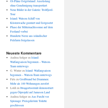
Öl-Pläne Ostgrönland: Ausrüstung
ohne Genehmigung transportiert
Neue Bilder in der Galerie: Trollfjord-
Tour
Island: Watson-Schiff von
Küstenwache geentert und festgesetzt
Phase der Mitternachtssonne auf dem
Festland vorbei
Hunderte Nerze aus isländischer
Pelzfarm freigelassen
Neueste Kommentare
Andrea Seliger
zu
Island:
Walfangsaison begonnen – Watson-
Team unterwegs
G. Winter
zu
Island: Walfangsaison
begonnen – Watson-Team unterwegs
Firts
zu
Großbrand bei Drammen:
Mehr als 100 Wohnungen zerstört
Loldi
zu
Ittoqqortoormiit demonstriert
gegen Ölprojekt auf Jameson Land
Andrea Seliger
zu
Aus Furcht vor
Spionage: Preisgekrönte Toilette
geschlossen