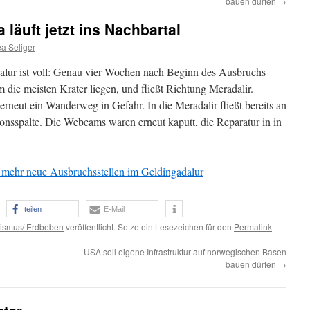
bauen dürfen
→
läuft jetzt ins Nachbartal
a Seliger
lur ist voll: Genau vier Wochen nach Beginn des Ausbruchs
m die meisten Krater liegen, und fließt Richtung Meradalir.
erneut ein Wanderweg in Gefahr. In die Meradalir fließt bereits an
ionsspalte. Die Webcams waren erneut kaputt, die Reparatur in in
mehr neue Ausbruchsstellen im Geldingadalur
teilen
E-Mail
ismus/ Erdbeben
veröffentlicht. Setze ein Lesezeichen für den
Permalink
.
USA soll eigene Infrastruktur auf norwegischen Basen
bauen dürfen
→