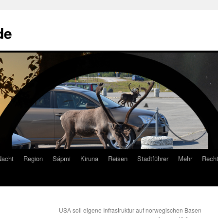
de
Nacht
Region
Sápmi
Kiruna
Reisen
Stadtführer
Mehr
Recht
USA soll eigene Infrastruktur auf norwegischen Basen