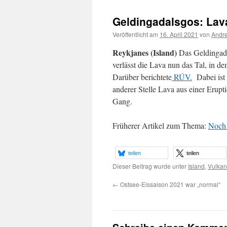
Geldingadalsgos: Lava 
Veröffentlicht am
16. April 2021
von
Andre
Reykjanes (Island)
Das Geldingada
verlässt die Lava nun das Tal, in de
Darüber berichtete
RÚV.
Dabei ist 
anderer Stelle Lava aus einer Erupt
Gang.
Früherer Artikel zum Thema:
Noch 
teilen
teilen
Dieser Beitrag wurde unter
Island
,
Vulkan
←
Ostsee-Eissaison 2021 war „normal“