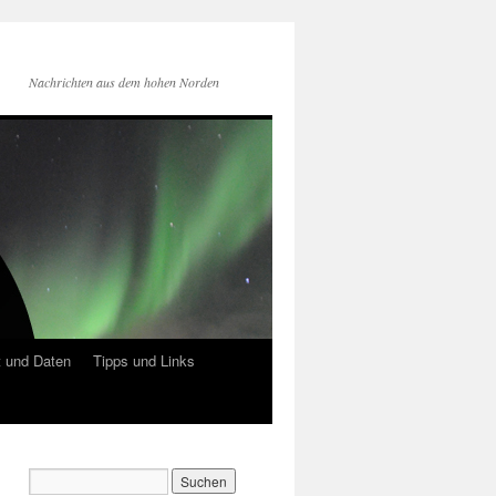
Nachrichten aus dem hohen Norden
 und Daten
Tipps und Links