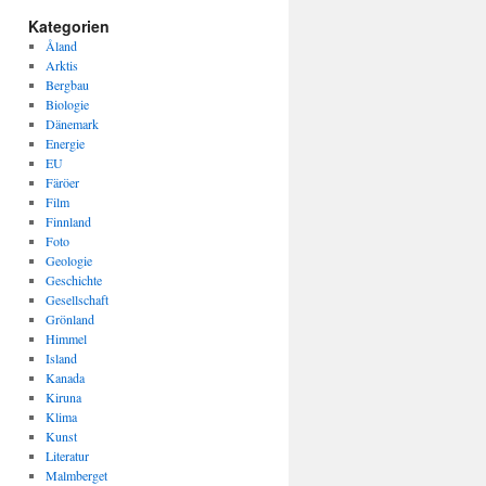
Kategorien
Åland
Arktis
Bergbau
Biologie
Dänemark
Energie
EU
Färöer
Film
Finnland
Foto
Geologie
Geschichte
Gesellschaft
Grönland
Himmel
Island
Kanada
Kiruna
Klima
Kunst
Literatur
Malmberget