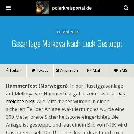
31. Mai 2023
Gasanlage Melkøya Nach Leck Gestoppt
Teilen
Tweet
Anpinnen
Mail
SMS
Hammerfest (Norwegen).
In der Flüssiggasanlage
auf Melkøya vor Hammerfest gab es ein Gasleck.
Das
meldete NRK.
Alle Mitarbeiter wurden in einen
sicheren Teil der Anlage evakuiert und es wurde eine
300 Meter breite Sicherheitszone eingerichtet. Die
Anlage ist gestoppt, und laut einem Bild von NRK wird
Gas abgefackelt. Die Ursache des Lecks ist noch nicht