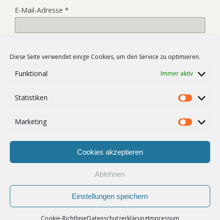
E-Mail-Adresse
*
Website
Diese Seite verwendet einige Cookies, um den Service zu optimieren.
Funktional
Immer aktiv
Name, E-Mail-Adresse und Website in diesem Browser für
Statistiken
meinen nächsten Kommentar speichern.
Statist
Marketing
Market
Cookies akzeptieren
Ablehnen
Zum Seitenanfang
Einstellungen speichern
Mobil
Desktop
Cookie-Richtlinie
Datenschutzerklärung
Impressum