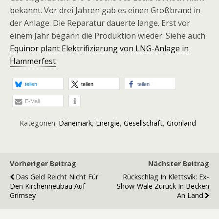
bekannt. Vor drei Jahren gab es einen Großbrand in
der Anlage. Die Reparatur dauerte lange. Erst vor
einem Jahr begann die Produktion wieder. Siehe auch
Equinor plant Elektrifizierung von LNG-Anlage in
Hammerfest
teilen
teilen
teilen
E-Mail
Kategorien:
Dänemark
,
Energie
,
Gesellschaft
,
Grönland
Vorheriger Beitrag
Nächster Beitrag
Das Geld Reicht Nicht Für
Rückschlag In Klettsvík: Ex-
Den Kirchenneubau Auf
Show-Wale Zurück In Becken
Grímsey
An Land