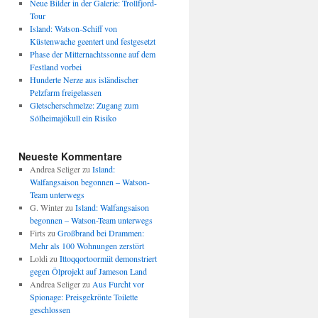
Neue Bilder in der Galerie: Trollfjord-
Tour
Island: Watson-Schiff von
Küstenwache geentert und festgesetzt
Phase der Mitternachtssonne auf dem
Festland vorbei
Hunderte Nerze aus isländischer
Pelzfarm freigelassen
Gletscherschmelze: Zugang zum
Sólheimajökull ein Risiko
Neueste Kommentare
Andrea Seliger
zu
Island:
Walfangsaison begonnen – Watson-
Team unterwegs
G. Winter
zu
Island: Walfangsaison
begonnen – Watson-Team unterwegs
Firts
zu
Großbrand bei Drammen:
Mehr als 100 Wohnungen zerstört
Loldi
zu
Ittoqqortoormiit demonstriert
gegen Ölprojekt auf Jameson Land
Andrea Seliger
zu
Aus Furcht vor
Spionage: Preisgekrönte Toilette
geschlossen