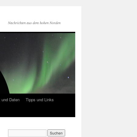
Nachrichten aus dem hohen Norden
 und Daten
Tipps und Links