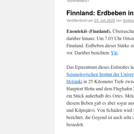
Trommeltanz?
Finnland: Erdbeben in
Veröffentlicht am
23. Juli 2022
von
Andrea
Enontekiö (Finnland).
Überraschu
darüber hinaus: Um 7.03 Uhr Ortsze
Finnland. Erdbeben dieser Stärke s
vor. Darüber berichtete
Yle
.
Das Epizentrum dieses Erdstoßes la
Seismologischen Institut der Univers
Helsinki
in 25 Kilometer Tiefe zwi
Hauptort Hetta und dem Flughafen
ein Stück außerhalb des Ortes. Me
diesem Beben gab es aber sogar a
und Kilpisjärvi. Von Schäden wird 
berichtet, die Gegend ist auch sehr
besiedelt.