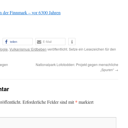
 der Finnmark – vor 6300 Jahren
teilen
E-Mail
logie
,
Vulkanismus/ Erdbeben
veröffentlicht. Setze ein Lesezeichen für den
wegen
Nationalpark Lofotodden: Projekt gegen menschliche
„Spuren“
→
tar
*
öffentlicht.
Erforderliche Felder sind mit
markiert