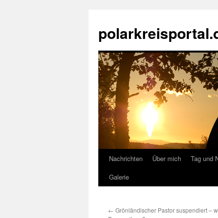
Zum
Inhalt
polarkreisportal.
springen
Nachrichten
Über mich
Tag und 
Galerie
←
Grönländischer Pastor suspendiert – 