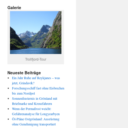
Galerie
Trollfjord-Tour
Neueste Beiträge
Ein Jahr Ruhe auf Reykjanes – was
jetzt, Grindavík?
Forschungsschiff fast ohne Eisbrechen
bis zum Nordpol
Sonnenfinsternis in Grönland mit
Briefmarke und Kreuzfahrern
Wenn der Permafrost weicht:
Gefahrenanalyse für Longyearbyen
Öl-Pläne Ostgrönland: Ausrüstung
ohne Genehmigung transportiert