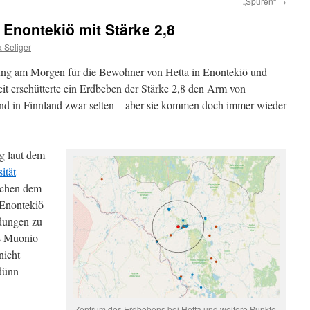
„Spuren“
→
 Enontekiö mit Stärke 2,8
 Seliger
ng am Morgen für die Bewohner von Hetta in Enontekiö und
it erschütterte ein Erdbeben der Stärke 2,8 den Arm von
ind in Finnland zwar selten – aber sie kommen doch immer wieder
g laut dem
ität
schen dem
 Enontekiö
ldungen zu
us Muonio
nicht
 dünn
Zentrum des Erdbebens bei Hetta und weitere Punkte,