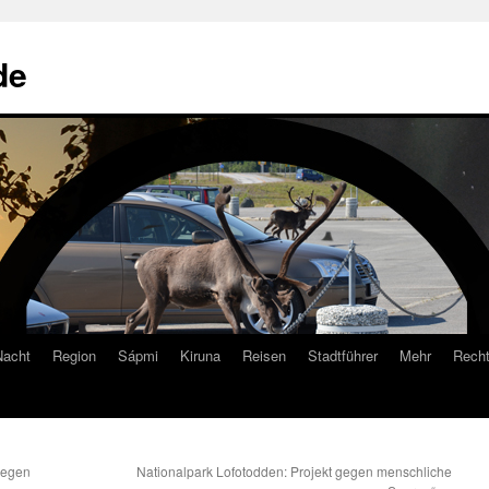
de
Nacht
Region
Sápmi
Kiruna
Reisen
Stadtführer
Mehr
Recht
wegen
Nationalpark Lofotodden: Projekt gegen menschliche