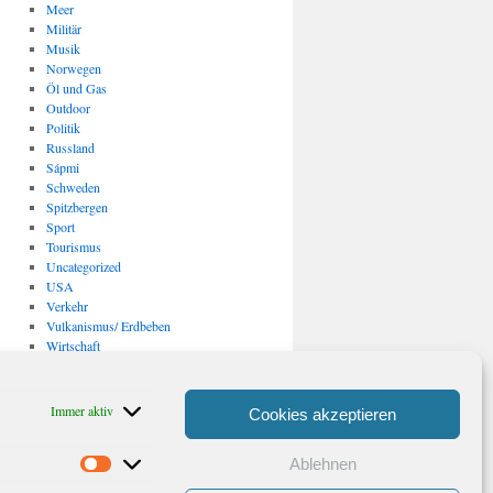
Meer
Militär
Musik
Norwegen
Öl und Gas
Outdoor
Politik
Russland
Sápmi
Schweden
Spitzbergen
Sport
Tourismus
Uncategorized
USA
Verkehr
Vulkanismus/ Erdbeben
Wirtschaft
Archiv
Archiv
Immer aktiv
Cookies akzeptieren
Ablehnen
Statistiken