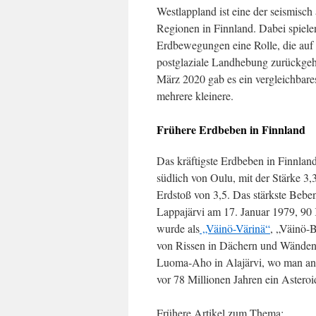
Westlappland ist eine der seismisch 
Regionen in Finnland. Dabei spiele
Erdbewegungen eine Rolle, die auf 
postglaziale Landhebung zurückgeh
März 2020 gab es ein vergleichbare
mehrere kleinere.
Frühere Erdbeben in Finnland
Das kräftigste Erdbeben in Finnlan
südlich von Oulu, mit der Stärke 
Erdstoß von 3,5. Das stärkste Bebe
Lappajärvi am 17. Januar 1979, 90 K
wurde als
„Väinö-Värinä“
, „Väinö-
von Rissen in Dächern und Wänden 
Luoma-Aho in Alajärvi, wo man anfa
vor 78 Millionen Jahren ein Asteroi
Frühere Artikel zum Thema: