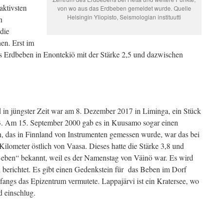
aktivsten
von wo aus das Erdbeben gemeldet wurde. Quelle
Helsingin Yliopisto, Seismologian instituutti
n
die
en. Erst im
s Erdbeben in Enontekiö mit der Stärke 2,5 und dazwischen
d in jüngster Zeit war am 8. Dezember 2017 in Liminga, ein Stück
3,3. Am 15. September 2000 gab es in Kuusamo sogar einen
n, das in Finnland von Instrumenten gemessen wurde, war das bei
ilometer östlich von Vaasa. Dieses hatte die Stärke 3,8 und
Beben“ bekannt, weil es der Namenstag von Väinö war. Es wird
berichtet. Es gibt einen Gedenkstein für das Beben im Dorf
ngs das Epizentrum vermutete. Lappajärvi ist ein Kratersee, wo
d einschlug.