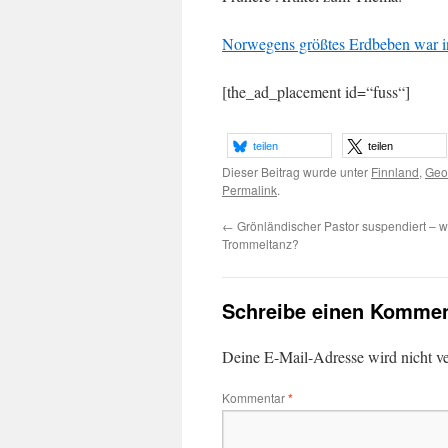
Norwegens größtes Erdbeben war in
[the_ad_placement id=“fuss“]
teilen
teilen
Dieser Beitrag wurde unter
Finnland
,
Geo
Permalink
.
←
Grönländischer Pastor suspendiert – 
Trommeltanz?
Schreibe einen Kommen
Deine E-Mail-Adresse wird nicht ver
Kommentar
*