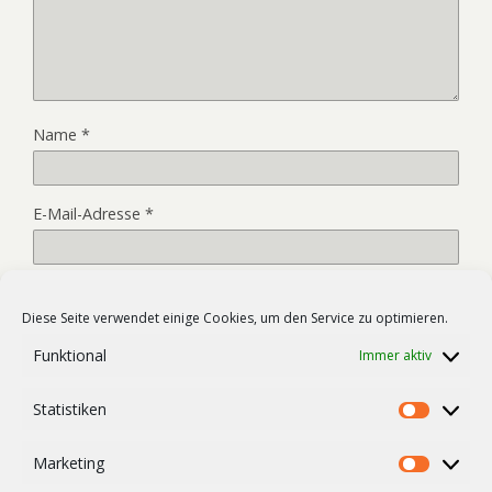
Name
*
E-Mail-Adresse
*
Website
Diese Seite verwendet einige Cookies, um den Service zu optimieren.
Funktional
Immer aktiv
Name, E-Mail-Adresse und Website in diesem Browser für
Statistiken
meinen nächsten Kommentar speichern.
Statist
Marketing
Market