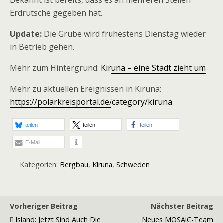
Bekannt ist bereits, dass es an mehreren Stellen
Erdrutsche gegeben hat.
Update:
Die Grube wird frühestens Dienstag wieder
in Betrieb gehen.
Mehr zum Hintergrund:
Kiruna – eine Stadt zieht um
Mehr zu aktuellen Ereignissen in Kiruna:
https://polarkreisportal.de/category/kiruna
teilen
teilen
teilen
E-Mail
Kategorien:
Bergbau
,
Kiruna
,
Schweden
Vorheriger Beitrag
Nächster Beitrag
Island: Jetzt Sind Auch Die
Neues MOSAiC-Team