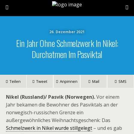
26. Dezember 2021
Ein Jahr Ohne Schmelzwerk In Nikel:
Durchatmen Im Pasviktal
Teilen
Tweet
Anpinnen
Mail
SMS
Nikel (Russland)/ Pasvik (Norwegen).
Vor einem
Jahr bekamen die Bewohner des Pasviktals an der
norwegisch-russischen Grenze ein
außergewöhnliches Weihnachtsgeschenk: Das
Schmelzwerk in Nikel wurde stillgelegt
– und es gab