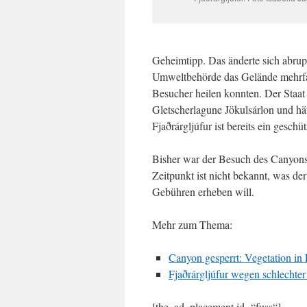
Geheimtipp. Das änderte sich abrupt
Umweltbehörde das Gelände mehrfac
Besucher heilen konnten. Der Staat
Gletscherlagune Jökulsárlon und hä
Fjaðrárgljúfur ist bereits ein gesc
Bisher war der Besuch des Canyons 
Zeitpunkt ist nicht bekannt, was de
Gebühren erheben will.
Mehr zum Thema:
Canyon gesperrt: Vegetation in 
Fjaðrárgljúfur wegen schlechter
[the_ad_placement id=“fuss“]