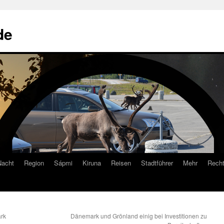
de
Nacht
Region
Sápmi
Kiruna
Reisen
Stadtführer
Mehr
Recht
ark
Dänemark und Grönland einig bei Investitionen zu