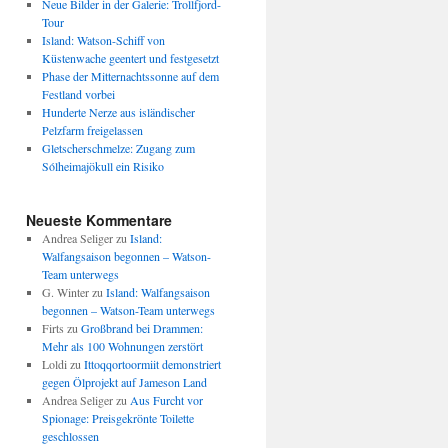
Neue Bilder in der Galerie: Trollfjord-
Tour
Island: Watson-Schiff von
Küstenwache geentert und festgesetzt
Phase der Mitternachtssonne auf dem
Festland vorbei
Hunderte Nerze aus isländischer
Pelzfarm freigelassen
Gletscherschmelze: Zugang zum
Sólheimajökull ein Risiko
Neueste Kommentare
Andrea Seliger
zu
Island:
Walfangsaison begonnen – Watson-
Team unterwegs
G. Winter
zu
Island: Walfangsaison
begonnen – Watson-Team unterwegs
Firts
zu
Großbrand bei Drammen:
Mehr als 100 Wohnungen zerstört
Loldi
zu
Ittoqqortoormiit demonstriert
gegen Ölprojekt auf Jameson Land
Andrea Seliger
zu
Aus Furcht vor
Spionage: Preisgekrönte Toilette
geschlossen