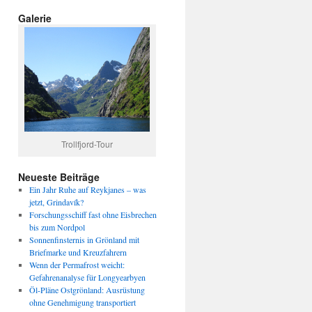
Galerie
Trollfjord-Tour
Neueste Beiträge
Ein Jahr Ruhe auf Reykjanes – was
jetzt, Grindavík?
Forschungsschiff fast ohne Eisbrechen
bis zum Nordpol
Sonnenfinsternis in Grönland mit
Briefmarke und Kreuzfahrern
Wenn der Permafrost weicht:
Gefahrenanalyse für Longyearbyen
Öl-Pläne Ostgrönland: Ausrüstung
ohne Genehmigung transportiert