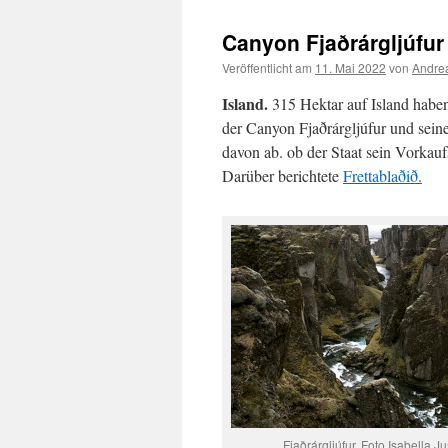
Canyon Fjaðrárgljúfur 
Veröffentlicht am
11. Mai 2022
von
Andrea
Island.
315 Hektar auf Island haben
der Canyon Fjaðrárgljúfur und sein
davon ab. ob der Staat sein Vorkau
Darüber berichtete
Frettablaðið.
Fjaðrárgljúfur. Foto Isabella J