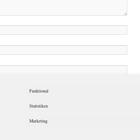
in diesem Browser für meinen nächsten Kommentar speichern.
Funktional
Statistiken
Marketing
rklärung