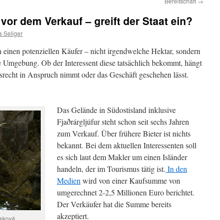
Bereitschaft
→
vor dem Verkauf – greift der Staat ein?
 Seliger
 einen potenziellen Käufer – nicht irgendwelche Hektar, sondern
e Umgebung. Ob der Interessent diese tatsächlich bekommt, hängt
fsrecht in Anspruch nimmt oder das Geschäft geschehen lässt.
Das Gelände in Südostisland inklusive
Fjaðrárgljúfur steht schon seit sechs Jahren
zum Verkauf. Über frühere Bieter ist nichts
bekannt. Bei dem aktuellen Interessenten soll
es sich laut dem Makler um einen Isländer
handeln, der im Tourismus tätig ist.
In den
Medien
wird von einer Kaufsumme von
umgerechnet 2-2,5 Millionen Euro berichtet.
Der Verkäufer hat die Summe bereits
akzeptiert.
usková