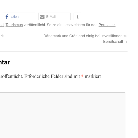
teilen
E-Mail
and
,
Tourismus
veröffentlicht. Setze ein Lesezeichen für den
Permalink
.
ark
Dänemark und Grönland einig bei Investitionen zu
Bereitschaft
→
tar
*
öffentlicht.
Erforderliche Felder sind mit
markiert