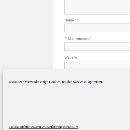
Name
*
E-Mail-Adresse
*
Website
Name, E-Mail-Adresse und Website 
Diese Seite verwendet einige Cookies, um den Service zu optimieren.
polarkreisportal.de
Datenschutze
Cookie-Richtlinie
Datenschutzerklärung
Impressum