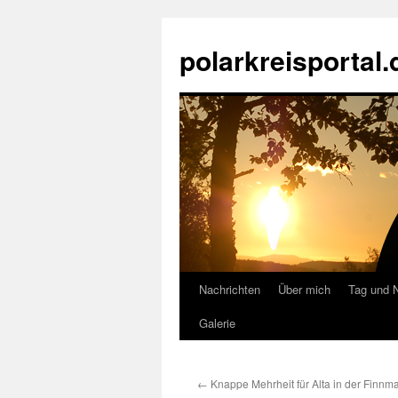
Zum
Inhalt
polarkreisportal.
springen
Nachrichten
Über mich
Tag und 
Galerie
←
Knappe Mehrheit für Alta in der Finnm