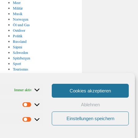
Meer
Militär
Musik
Norwegen
Öl und Gas
Outdoor
Politik
Russland
Sápmi
Schweden
Spitzbergen
Sport
Tourismus
Uncategorized
USA
Verkehr
Immer aktiv
Cookies akzeptieren
Vulkanismus/ Erdbeben
Wirtschaft
Ablehnen
Statistiken
Archiv
Archiv
Einstellungen speichern
Marketing
Stolz präsentiert von WordPress.