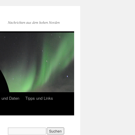
Nachrichten aus dem hohen Norden
 und Daten
Tipps und Links