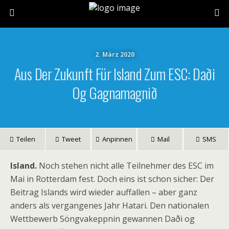
2. März 2020
Aus Der Zukunft Für Island Zum ESC: Daði
Og Gagnamagnið
Teilen
Tweet
Anpinnen
Mail
SMS
Island.
Noch stehen nicht alle Teilnehmer des ESC im
Mai in Rotterdam fest. Doch eins ist schon sicher: Der
Beitrag Islands wird wieder auffallen – aber ganz
anders als vergangenes Jahr Hatari. Den nationalen
Wettbewerb Söngvakeppnin gewannen Daði og