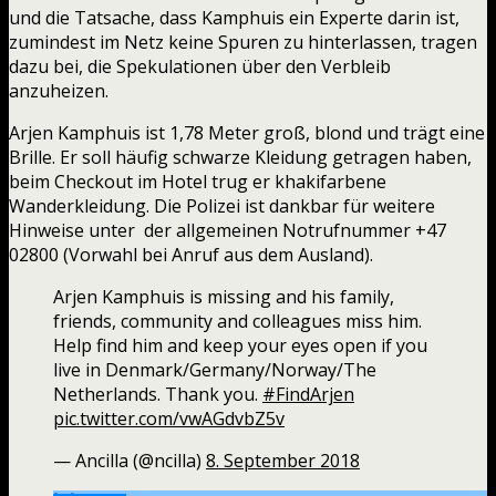
und die Tatsache, dass Kamphuis ein Experte darin ist,
zumindest im Netz keine Spuren zu hinterlassen, tragen
dazu bei, die Spekulationen über den Verbleib
anzuheizen.
Arjen Kamphuis ist 1,78 Meter groß, blond und trägt eine
Brille. Er soll häufig schwarze Kleidung getragen haben,
beim Checkout im Hotel trug er khakifarbene
Wanderkleidung. Die Polizei ist dankbar für weitere
Hinweise unter der allgemeinen Notrufnummer +47
02800 (Vorwahl bei Anruf aus dem Ausland).
Arjen Kamphuis is missing and his family,
friends, community and colleagues miss him.
Help find him and keep your eyes open if you
live in Denmark/Germany/Norway/The
Netherlands. Thank you.
#FindArjen
pic.twitter.com/vwAGdvbZ5v
— Ancilla (@ncilla)
8. September 2018