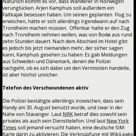
Natürlich kommt es vor, dass Wanderer in Norwegen
verunglücken. Arjen Kamphuis soll außerdem ein
Faltkajak besessen haben. Um seinen geplanten Flug zu
erwischen, hätte er sich allerdings irgendwann auf nach
Trondheim machen müssen. Offenbar hatte er den Zug
nach Trondheim nehmen wollen, was von Bodø aus rund
zehn Stunden dauert. Nach dem Abschied im Hotel gibt
es jedoch bis jetzt niemanden mehr, der sicher sagen
kann, Kamphuis gesehen zu haben. Es gab Meldungen
aus Schweden und Dänemark, denen die Polizei
nachgeht, ob es sich dabei um den Vermissten handelte,
ist aber höchst unsicher.
Telefon des Verschwundenen aktiv
Die Polizei bestätigte allerdings inzwischen, dass sein
Handy am 30. August benutzt wurde, und zwar in der
Nähe von Stavanger. Laut
NRK
betraf dies sowohl sein
privates als auch sein Diensttelefon. Und laut
New York
Times
soll jemand versucht haben, eine deutsche SIM-
Karte darin zu aktivieren. Die Verknüpfung mit WikiLeaks