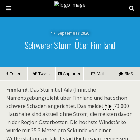
17. September 2020
Schwerer Sturm Über Finnland
Teilen
Tweet
Anpinnen
Mail
SMS
Finnland.
Das Sturmtief Aila (finnische
Namensgebung) zieht über Finnland und hat schon
schwere Schäden angerichtet. Das meldet
Yle.
70 000
Haushalte sind aktuell ohne Strom, die meisten davon
in der Region Österbotten. Die höchste Windstärke
wurde mit 35,3 Meter pro Sekunde von einer
Wetterstation vor Jakobstad (Pietersaari) gemessen.