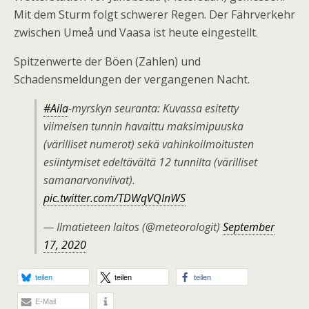
Mit dem Sturm folgt schwerer Regen. Der Fährverkehr
zwischen Umeå und Vaasa ist heute eingestellt.
Spitzenwerte der Böen (Zahlen) und
Schadensmeldungen der vergangenen Nacht.
#Aila
-myrskyn seuranta: Kuvassa esitetty
viimeisen tunnin havaittu maksimipuuska
(värilliset numerot) sekä vahinkoilmoitusten
esiintymiset edeltävältä 12 tunnilta (värilliset
samanarvonviivat).
pic.twitter.com/TDWqVQInWS
— Ilmatieteen laitos (@meteorologit)
September
17, 2020
teilen
teilen
teilen
E-Mail