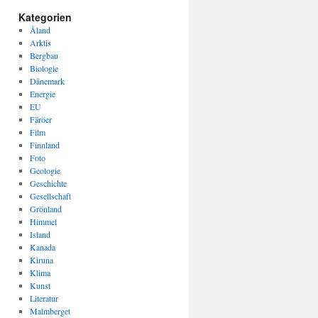
Kategorien
Åland
Arktis
Bergbau
Biologie
Dänemark
Energie
EU
Färöer
Film
Finnland
Foto
Geologie
Geschichte
Gesellschaft
Grönland
Himmel
Island
Kanada
Kiruna
Klima
Kunst
Literatur
Malmberget