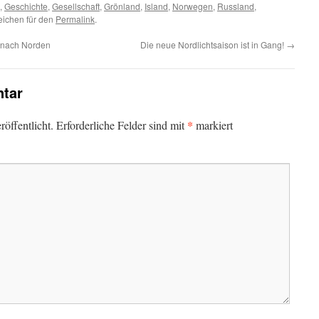
,
Geschichte
,
Gesellschaft
,
Grönland
,
Island
,
Norwegen
,
Russland
,
zeichen für den
Permalink
.
 nach Norden
Die neue Nordlichtsaison ist in Gang!
→
tar
*
öffentlicht.
Erforderliche Felder sind mit
markiert