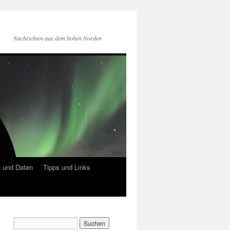
Nachrichten aus dem hohen Norden
 und Daten
Tipps und Links