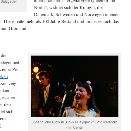
internationaler Titel „Margrete Queen of the
o Salzgeber
North“, widmet sich der Königin, die
Dänemark, Schweden und Norwegen in einen
. Diese hatte mehr als 100 Jahre Bestand und umfasste auch das
r und Grönland.
r den
elegenheit
 einer Zeit,
kk i
sson zeigt
stland-
 es aber
er den
det sich
sem
Jugendliche Björk in „Rokk i Reykjavík“. Foto Icelandic
É
Film Center