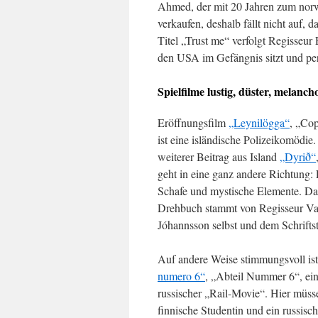
Ahmed, der mit 20 Jahren zum norw
verkaufen, deshalb fällt nicht auf, 
Titel „Trust me“ verfolgt Regisseur
den USA im Gefängnis sitzt und per
Spielfilme lustig, düster, melanch
Eröffnungsfilm
„Leynilögga“
, „Cop
ist eine isländische Polizeikomödie.
weiterer Beitrag aus Island
„Dyrið“
geht in eine ganz andere Richtung: 
Schafe und mystische Elemente. Da
Drehbuch stammt von Regisseur Va
Jóhannsson selbst und dem Schriftst
Auf andere Weise stimmungsvoll is
numero 6“
, „Abteil Nummer 6“, ein
russischer „Rail-Movie“. Hier müss
finnische Studentin und ein russisch