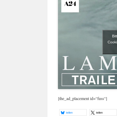
Bit
Cooki
[the_ad_placement id=“fuss“]
teilen
teilen