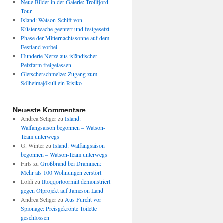
Neue Bilder in der Galerie: Trollfjord-
Tour
Island: Watson-Schiff von
Küstenwache geentert und festgesetzt
Phase der Mitternachtssonne auf dem
Festland vorbei
Hunderte Nerze aus isländischer
Pelzfarm freigelassen
Gletscherschmelze: Zugang zum
Sólheimajökull ein Risiko
Neueste Kommentare
Andrea Seliger
zu
Island:
Walfangsaison begonnen – Watson-
Team unterwegs
G. Winter
zu
Island: Walfangsaison
begonnen – Watson-Team unterwegs
Firts
zu
Großbrand bei Drammen:
Mehr als 100 Wohnungen zerstört
Loldi
zu
Ittoqqortoormiit demonstriert
gegen Ölprojekt auf Jameson Land
Andrea Seliger
zu
Aus Furcht vor
Spionage: Preisgekrönte Toilette
geschlossen