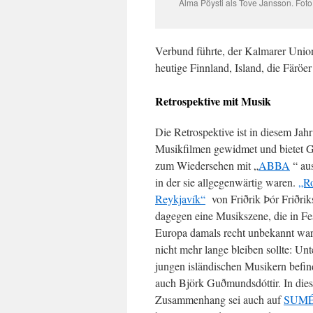
Alma Pöysti als Tove Jansson. Fot
Verbund führte, der Kalmarer Union
heutige Finnland, Island, die Färöe
Retrospektive mit Musik
Die Retrospektive ist in diesem Jah
Musikfilmen gewidmet und bietet G
zum Wiedersehen mit „
ABBA
“ aus
in der sie allgegenwärtig waren.
„Ro
Reykjavík“
von Friðrik Þór Friðrik
dagegen eine Musikszene, die in Fe
Europa damals recht unbekannt war,
nicht mehr lange bleiben sollte: Unt
jungen isländischen Musikern befin
auch Björk Guðmundsdóttir. In die
Zusammenhang sei auch auf
SUM