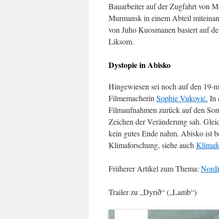
Bauarbeiter auf der Zugfahrt von 
Murmansk in einem Abteil miteinand
von Juho Kuosmanen basiert auf de
Liksom.
Dystopie in Abisko
Hingewiesen sei noch auf den 19-
Filmemacherin
Sophie Vuković.
In 
Filmaufnahmen zurück auf den Somm
Zeichen der Veränderung sah. Gleich
kein gutes Ende nahm. Abisko ist b
Klimaforschung, siehe auch
Klimaf
Früherer Artikel zum Thema:
Nordi
Trailer zu „Dyrið“ („Lamb“)