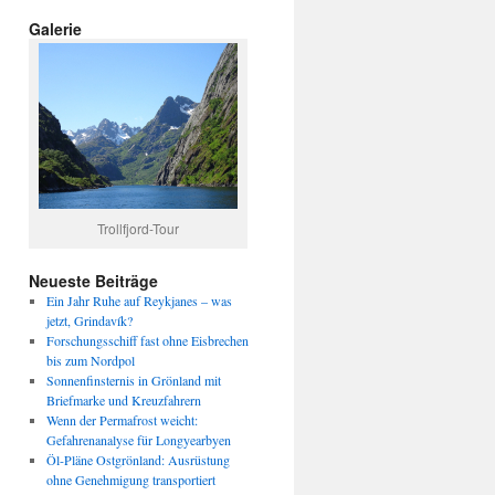
Galerie
Trollfjord-Tour
Neueste Beiträge
Ein Jahr Ruhe auf Reykjanes – was
jetzt, Grindavík?
Forschungsschiff fast ohne Eisbrechen
bis zum Nordpol
Sonnenfinsternis in Grönland mit
Briefmarke und Kreuzfahrern
Wenn der Permafrost weicht:
Gefahrenanalyse für Longyearbyen
Öl-Pläne Ostgrönland: Ausrüstung
ohne Genehmigung transportiert