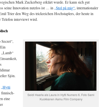
egischen Mark Zuckerberg erklärt wurde. Er kann sich gut
dass seine Innovation nutzlos ist … in
„Stol på mig“
, internationaler
 Emil Trier den Weg des trickreichen Hochstaplers, der heute in
 Telefon interviewt wird.
olisch
 Secret“,
 Ein
, „Lamb“
Einsamkeit,
s
ldimar
eller Sjón.
t
„Hytti
 finnisch-
Seidi Haarla als Laura in Hytti Numero 6. Foto Sami
en eine
Kuokkanen Aamu Film Company
er