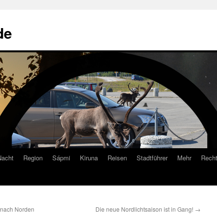
de
Nacht
Region
Sápmi
Kiruna
Reisen
Stadtführer
Mehr
Recht
 nach Norden
Die neue Nordlichtsaison ist in Gang!
→