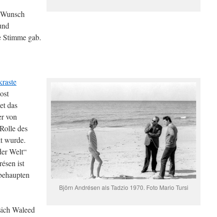
m Wunsch
und
e Stimme gab.
kraste
ost
et das
er von
Rolle des
t wurde.
der Welt“
ésen ist
 behaupten
Björn Andrésen als Tadzio 1970. Foto Mario Tursi
sich Waleed